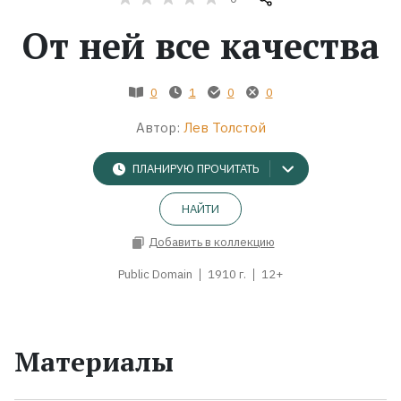
От ней все качества
Жанры
Серии
0
1
0
0
Автор:
Лев Толстой
Экранизации
ПЛАНИРУЮ ПРОЧИТАТЬ
Коллекции
НАЙТИ
Добавить в коллекцию
Public Domain
1910 г.
12+
Материалы