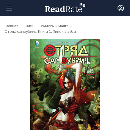
Поиск
Главная
Книги
Комиксы и манга
Отряд самоубийц. Книга 1. Пинок в зубы
Новости
Рейтинги
Книги
Самые
обсуждаемые
книги
Авторы