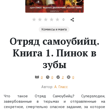
Жанры
0
Серии
Комиксы и манга
Экранизации
Отряд самоубийц.
Книга 1. Пинок в
Коллекции
зубы
0
0
2
0
Автор:
А. Гласс
Что такое Отряд Самоубийц? Суперзлодеи,
завербованные в тюрьмах и отправленные на
секретное, смертельно опасное задание, за которое