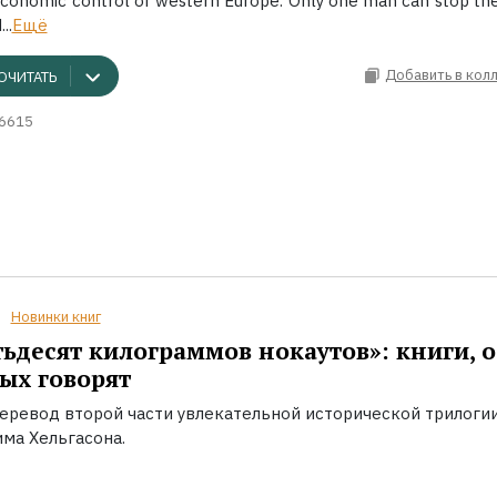
 economic control of western Europe. Only one man can stop th
..
Ещё
Добавить в кол
ОЧИТАТЬ
6615
Новинки книг
ьдесят килограммов нокаутов»: книги, о
ых говорят
еревод второй части увлекательной исторической трилоги
ма Хельгасона.