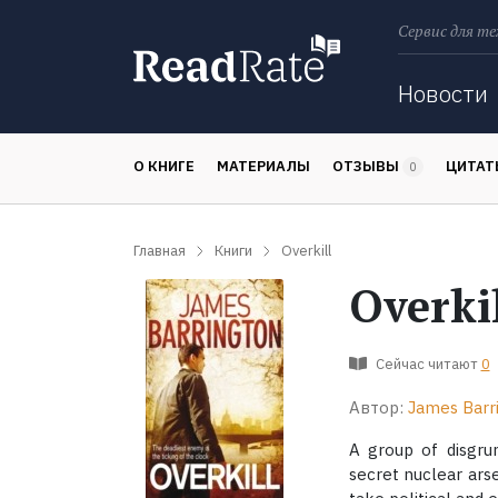
Сервис для те
Поиск
Новости
О КНИГЕ
МАТЕРИАЛЫ
ОТЗЫВЫ
ЦИТА
0
Главная
Книги
Overkill
Overki
Сейчас читают
0
Автор:
James Barr
A group of disgru
secret nuclear ars