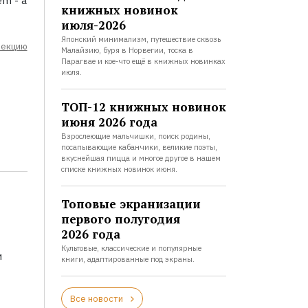
em - a
книжных новинок
июля-2026
Японский минимализм, путешествие сквозь
лекцию
Малайзию, буря в Норвегии, тоска в
Парагвае и кое-что ещё в книжных новинках
июля.
ТОП-12 книжных новинок
июня 2026 года
Взрослеющие мальчишки, поиск родины,
посапывающие кабанчики, великие поэты,
вкуснейшая пицца и многое другое в нашем
списке книжных новинок июня.
Топовые экранизации
первого полугодия
2026 года
Культовые, классические и популярные
и
книги, адаптированные под экраны.
Все новости