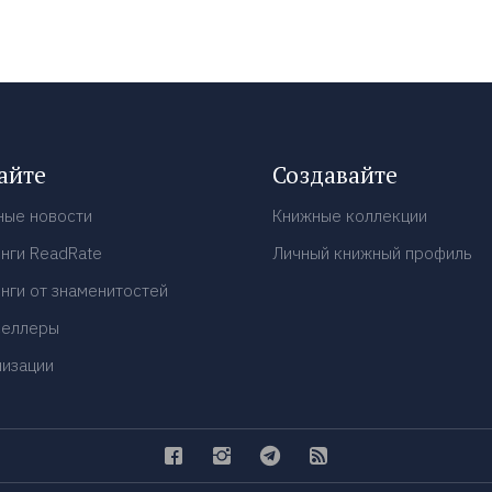
айте
Создавайте
ные новости
Книжные коллекции
нги ReadRate
Личный книжный профиль
нги от знаменитостей
селлеры
низации