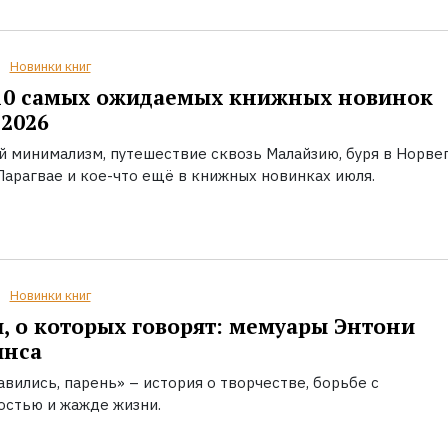
Новинки книг
10 самых ожидаемых книжных новинок
2026
й минимализм, путешествие сквозь Малайзию, буря в Норвег
Парагвае и кое-что ещё в книжных новинках июля.
Новинки книг
, о которых говорят: мемуары Энтони
инса
вились, парень» – история о творчестве, борьбе с
остью и жажде жизни.