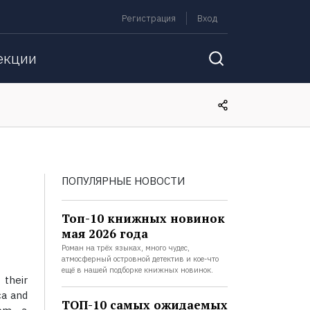
Регистрация
Вход
екции
ПОПУЛЯРНЫЕ НОВОСТИ
Топ-10 книжных новинок
мая 2026 года
Роман на трёх языках, много чудес,
атмосферный островной детектив и кое-что
ещё в нашей подборке книжных новинок.
 their
ca and
ТОП-10 самых ожидаемых