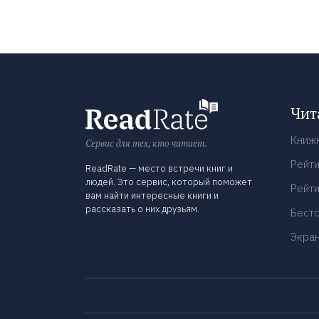
Чит
Книж
Сервис для тех, кто читает.
Рейти
ReadRate — место встречи книг и
людей. Это сервис, который поможет
Рейти
вам найти интересные книги и
рассказать о них друзьям.
Бест
Экра