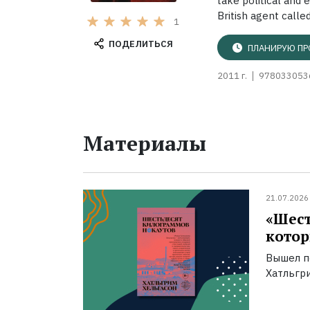
take political and
British agent called.
1
ПОДЕЛИТЬСЯ
ПЛАНИРУЮ ПР
2011 г.
978033053
Материалы
21.07.2026
«Шест
котор
Вышел п
Хатльгри