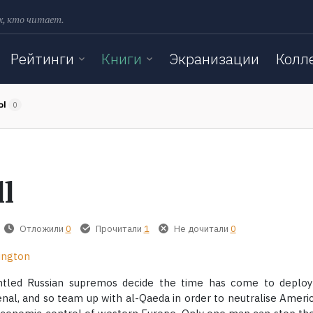
х, кто читает.
Рейтинги
Книги
Экранизации
Колл
ТЫ
0
ll
Отложили
0
Прочитали
1
Не дочитали
0
ington
ntled Russian supremos decide the time has come to deploy
enal, and so team up with al-Qaeda in order to neutralise Ameri