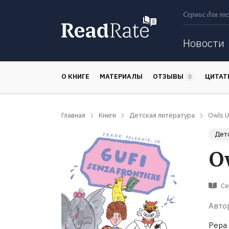
Сервис для те
Поиск
Новости
О КНИГЕ
МАТЕРИАЛЫ
ОТЗЫВЫ
ЦИТА
0
Главная
Книги
Детская литература
Owls U
Детс
O
Се
Авто
Pepa 