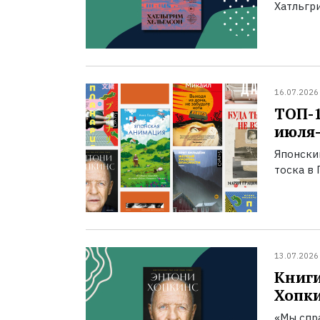
Хатльгри
16.07.2026
ТОП-
июля-
Японски
тоска в 
13.07.2026
Книги
Хопк
«Мы спра