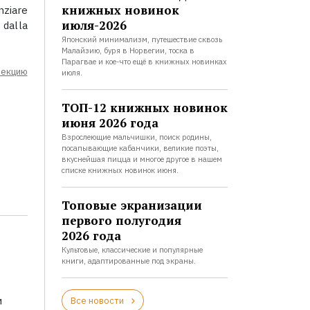
книжных новинок
nziare
июля-2026
 dalla
Японский минимализм, путешествие сквозь
Малайзию, буря в Норвегии, тоска в
Парагвае и кое-что ещё в книжных новинках
лекцию
июля.
ТОП-12 книжных новинок
июня 2026 года
Взрослеющие мальчишки, поиск родины,
посапывающие кабанчики, великие поэты,
вкуснейшая пицца и многое другое в нашем
списке книжных новинок июня.
Топовые экранизации
первого полугодия
2026 года
Культовые, классические и популярные
книги, адаптированные под экраны.
и
Все новости