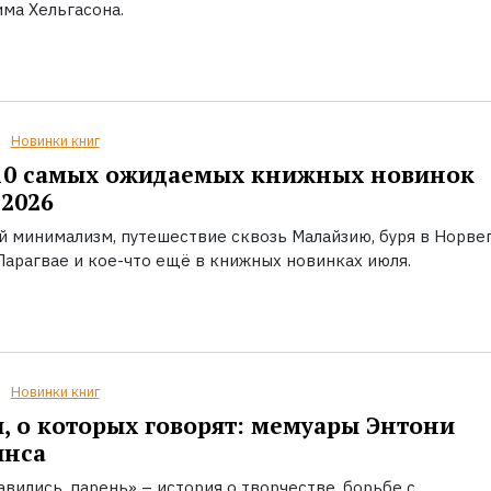
ма Хельгасона.
Новинки книг
10 самых ожидаемых книжных новинок
2026
й минимализм, путешествие сквозь Малайзию, буря в Норвег
Парагвае и кое-что ещё в книжных новинках июля.
Новинки книг
, о которых говорят: мемуары Энтони
инса
вились, парень» – история о творчестве, борьбе с