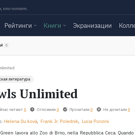
х, кто читает.
Рейтинги
Книги
Экранизации
Колл
ТЫ
0
nlimited
кая литература
wls Unlimited
йчас читают
0
Отложили
0
Прочитали
0
Не дочитали
0
р:
Helena Du ková
,
Frank Jr. Polednik
,
Lucia Ponzini
Green lavora allo Zoo di Brno, nella Repubblica Ceca. Quando 