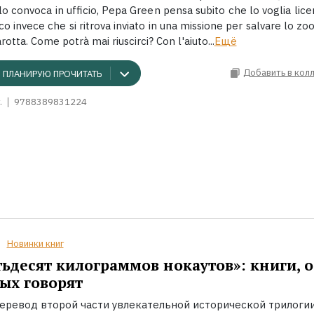
lo convoca in ufficio, Pepa Green pensa subito che lo voglia lice
co invece che si ritrova inviato in una missione per salvare lo zoo
otta. Come potrà mai riuscirci? Con l'aiuto...
Ещё
Добавить в кол
ПЛАНИРУЮ ПРОЧИТАТЬ
.
9788389831224
Новинки книг
ьдесят килограммов нокаутов»: книги, о
ых говорят
еревод второй части увлекательной исторической трилоги