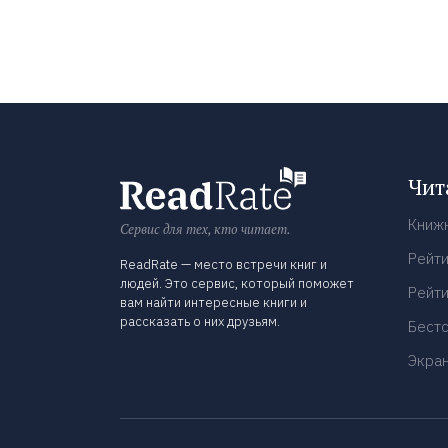
Чит
Книж
Сервис для тех, кто читает.
Рейти
ReadRate — место встречи книг и
людей. Это сервис, который поможет
Рейти
вам найти интересные книги и
рассказать о них друзьям.
Бест
Экра