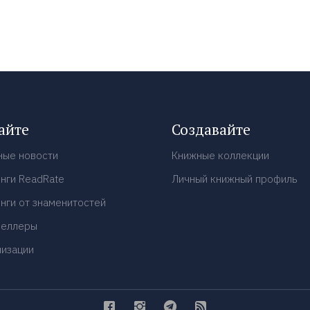
айте
Создавайте
ные новости
Книжные коллекции
нги ReadRate
Личный книжный профиль
нги от знаменитостей
селлеры
низации