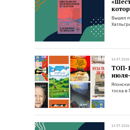
«Шест
котор
Вышел п
Хатльгри
16.07.2026
ТОП-
июля-
Японски
тоска в 
13.07.2026