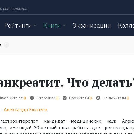
х, кто читает.
Рейтинги
Книги
Экранизации
Колл
ТЫ
0
анкреатит. Что делать
йчас читают
0
Отложили
0
Прочитали
0
Не дочитали
0
р:
Александр Елисеев
-гастроэнтеролог, кандидат медицинских наук Алек
еев, имеющий 30-летний опыт работы, дает рекомендац