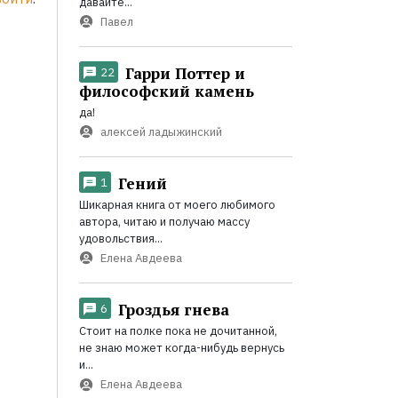
давайте...
Павел
Гарри Поттер и
22
философский камень
да!
алексей ладыжинский
Гений
1
Шикарная книга от моего любимого
автора, читаю и получаю массу
удовольствия...
Елена Авдеева
Гроздья гнева
6
Стоит на полке пока не дочитанной,
не знаю может когда-нибудь вернусь
и...
Елена Авдеева