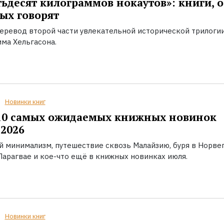
ьдесят килограммов нокаутов»: книги, о
ых говорят
еревод второй части увлекательной исторической трилоги
ма Хельгасона.
Новинки книг
10 самых ожидаемых книжных новинок
2026
й минимализм, путешествие сквозь Малайзию, буря в Норвег
Парагвае и кое-что ещё в книжных новинках июля.
Новинки книг