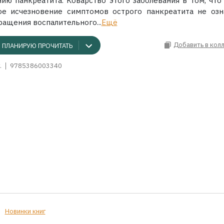
нию панкреатита. Коварство этого заболевания в том, что
ое исчезновение симптомов острого панкреатита не озн
ащения воспалительного...
Ещё
Добавить в кол
ПЛАНИРУЮ ПРОЧИТАТЬ
.
9785386003340
Новинки книг