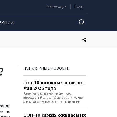
Регистрация
Вход
екции
?
ПОПУЛЯРНЫЕ НОВОСТИ
Топ-10 книжных новинок
мая 2026 года
Роман на трёх языках, много чудес,
атмосферный островной детектив и кое-что
ещё в нашей подборке книжных новинок.
сандр
ии по
ТОП-10 самых ожидаемых