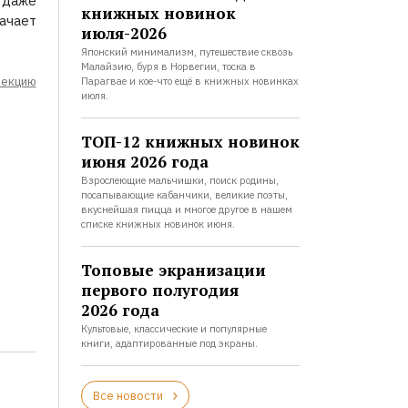
 даже
книжных новинок
ачает
июля-2026
Японский минимализм, путешествие сквозь
Малайзию, буря в Норвегии, тоска в
лекцию
Парагвае и кое-что ещё в книжных новинках
июля.
ТОП-12 книжных новинок
июня 2026 года
Взрослеющие мальчишки, поиск родины,
посапывающие кабанчики, великие поэты,
вкуснейшая пицца и многое другое в нашем
списке книжных новинок июня.
Топовые экранизации
первого полугодия
2026 года
Культовые, классические и популярные
книги, адаптированные под экраны.
Все новости