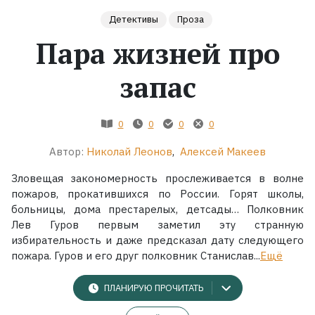
Детективы
Проза
Жанры
Пара жизней про
Серии
запас
Экранизации
0
0
0
0
Коллекции
Автор:
Николай Леонов
,
Алексей Макеев
Зловещая закономерность прослеживается в волне
пожаров, прокатившихся по России. Горят школы,
больницы, дома престарелых, детсады… Полковник
Лев Гуров первым заметил эту странную
избирательность и даже предсказал дату следующего
пожара. Гуров и его друг полковник Станислав...
Ещё
ПЛАНИРУЮ ПРОЧИТАТЬ