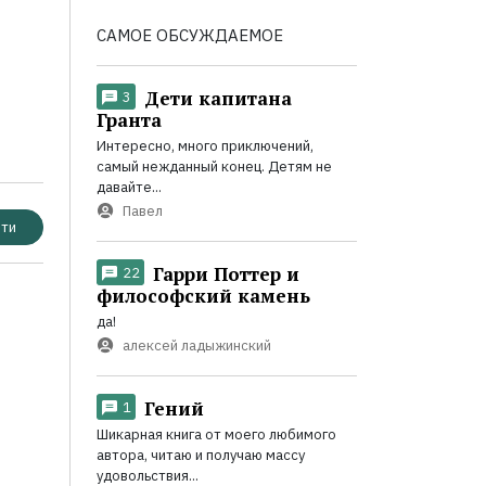
САМОЕ ОБСУЖДАЕМОЕ
Дети капитана
3
Гранта
Интересно, много приключений,
самый нежданный конец. Детям не
давайте...
Павел
ти
Гарри Поттер и
22
философский камень
да!
алексей ладыжинский
Гений
1
Шикарная книга от моего любимого
автора, читаю и получаю массу
удовольствия...