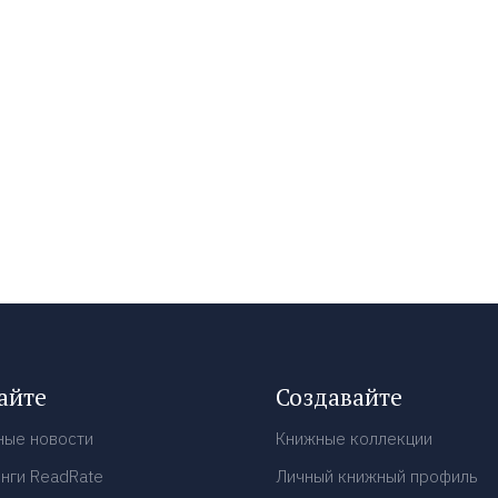
айте
Создавайте
ные новости
Книжные коллекции
нги ReadRate
Личный книжный профиль