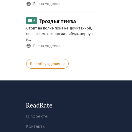
Елена Авдеева
Гроздья гнева
6
Стоит на полке пока не дочитанной,
не знаю может когда-нибудь вернусь
и...
Елена Авдеева
Все обсуждения
ReadRate
О проекте
Контакты