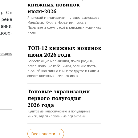
книжных новинок
июля-2026
д. Он
Японский минимализм, путешествие сквозь
 реке
Малайзию, буря в Норвегии, тоска в
ании.
Парагвае и кое-что ещё в книжных новинках
цово-
июля.
ТОП-12 книжных новинок
лекцию
июня 2026 года
Взрослеющие мальчишки, поиск родины,
посапывающие кабанчики, великие поэты,
вкуснейшая пицца и многое другое в нашем
списке книжных новинок июня.
Топовые экранизации
первого полугодия
2026 года
Культовые, классические и популярные
книги, адаптированные под экраны.
Все новости