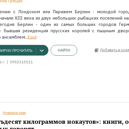
ена Грицак
ению с Лондоном или Парижем Берлин - молодой горо
начале XIII века из двух небольших рыбацких поселений на
егодня Берлин - один из самых больших городов Герм
- бывшая резиденция прусских королей с пышным двор
ансамблем...
Ещё
Добавить в кол
НАЙТИ
НИРУЮ ПРОЧИТАТЬ
 г.
5953315511
Новинки книг
ьдесят килограммов нокаутов»: книги, о
ых говорят