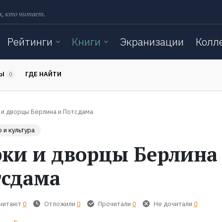
х, кто читает.
Рейтинги
Книги
Экранизации
Колл
ТЫ
ГДЕ НАЙТИ
0
 и дворцы Берлина и Потсдама
 и культура
ки и дворцы Берлина
сдама
 читают
0
Отложили
0
Прочитали
0
Не дочитали
0