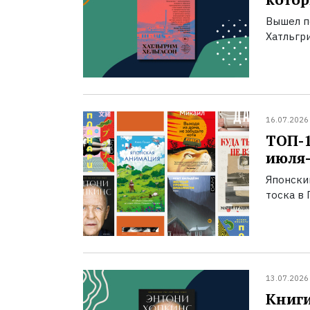
Вышел п
Хатльгри
16.07.2026
ТОП-
июля-
Японски
тоска в 
13.07.2026
Книги