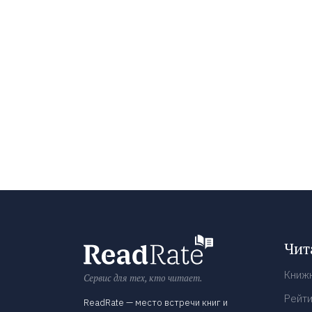
Чит
Книж
Сервис для тех, кто читает.
Рейти
ReadRate — место встречи книг и