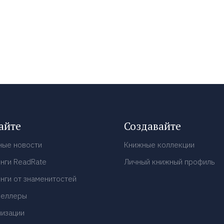
айте
Создавайте
ные новости
Книжные коллекции
нги ReadRate
Личный книжный профиль
нги от знаменитостей
селлеры
низации