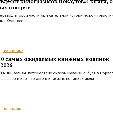
ьдесят килограммов нокаутов»: книги, о
ых говорят
еревод второй части увлекательной исторической трилоги
ма Хельгасона.
Новинки книг
10 самых ожидаемых книжных новинок
2026
й минимализм, путешествие сквозь Малайзию, буря в Норвег
Парагвае и кое-что ещё в книжных новинках июля.
Новинки книг