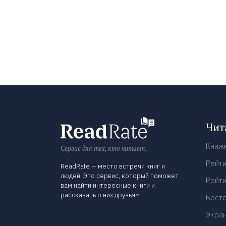
Чит
Книж
Сервис для тех, кто читает.
Рейти
ReadRate — место встречи книг и
людей. Это сервис, который поможет
Рейти
вам найти интересные книги и
рассказать о них друзьям.
Бест
Экра