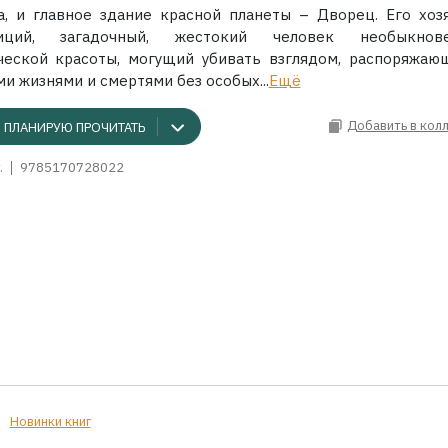
а, и главное здание красной планеты – Дворец. Его хоз
иций, загадочный, жестокий человек необыкнове
ческой красоты, могущий убивать взглядом, распоряжаю
и жизнями и смертями без особых...
Ещё
Добавить в кол
ПЛАНИРУЮ ПРОЧИТАТЬ
.
9785170728022
Новинки книг