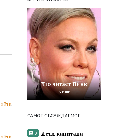
Что читает Пинк
5 книг
войти
.
САМОЕ ОБСУЖДАЕМОЕ
Дети капитана
3
войти
.