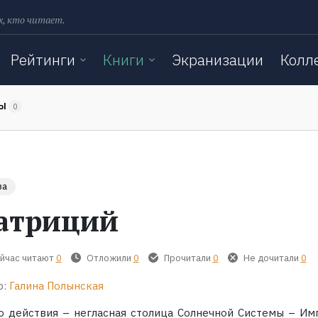
х, кто читает.
Рейтинги
Книги
Экранизации
Колл
ТЫ
0
за
атриций
йчас читают
0
Отложили
0
Прочитали
0
Не дочитали
0
р:
Галина Полынская
о действия – негласная столица Солнечной Системы – Им