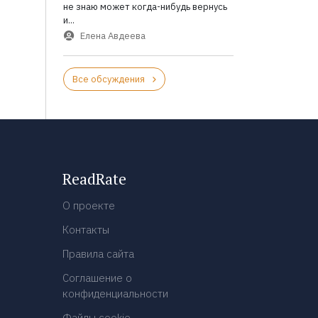
не знаю может когда-нибудь вернусь
и...
Елена Авдеева
Все обсуждения
ReadRate
О проекте
Контакты
Правила сайта
Соглашение о
конфиденциальности
Файлы cookie