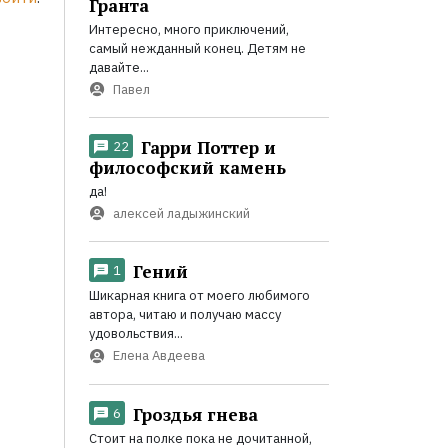
Гранта
Интересно, много приключений,
самый нежданный конец. Детям не
давайте...
Павел
Гарри Поттер и
22
философский камень
да!
алексей ладыжинский
Гений
1
Шикарная книга от моего любимого
автора, читаю и получаю массу
удовольствия...
Елена Авдеева
Гроздья гнева
6
Стоит на полке пока не дочитанной,