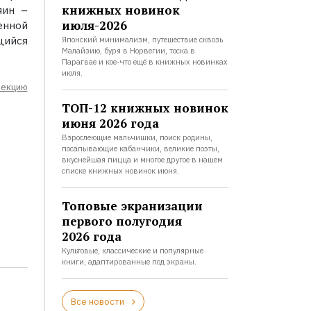
книжных новинок
яин –
июля-2026
нной
щийся
Японский минимализм, путешествие сквозь
Малайзию, буря в Норвегии, тоска в
Парагвае и кое-что ещё в книжных новинках
июля.
лекцию
ТОП-12 книжных новинок
июня 2026 года
Взрослеющие мальчишки, поиск родины,
посапывающие кабанчики, великие поэты,
вкуснейшая пицца и многое другое в нашем
списке книжных новинок июня.
Топовые экранизации
первого полугодия
2026 года
Культовые, классические и популярные
книги, адаптированные под экраны.
Все новости