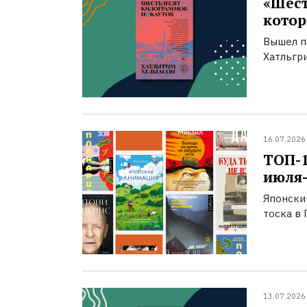
«Шест
котор
Вышел п
Хатльгри
16.07.2026
ТОП-
июля-
Японски
тоска в 
13.07.2026