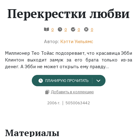
Перекрестки любви
Жанры
Серии
0
0
0
0
Автор:
Кэтти Уильямс
Экранизации
Миллионер Тео Тойас подозревает, что красавица Эбби
Клинтон выходит замуж за его брата только из-за
Коллекции
денег. А Эбби не может открыть ему правду…
ПЛАНИРУЮ ПРОЧИТАТЬ
Добавить в коллекцию
2006 г.
5050063442
Материалы