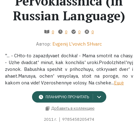
Pervoklassnica (in
Russian Language)
Жанры
Серии
0
0
0
0
Автор:
Evgenij L'vovich SHvarc
Экранизации
"... - CHto-to zapazdyvaet dochka! - Mama smotrit na chasy.
- Uzhe dvadcat' minut, kak konchilis' uroki.Prodolzhitel'nyj
Коллекции
zvonok. Babushka speshit v prihozhuyu, otkryvaet dver' i
ahaet.Marusya, ochen' vesyolaya, stoit na poroge, no v
kakom ona vide! Vzeroshennye volosy. Na csheke...
Ещё
ПЛАНИРУЮ ПРОЧИТАТЬ
Добавить в коллекцию
2011 г.
9785458205474