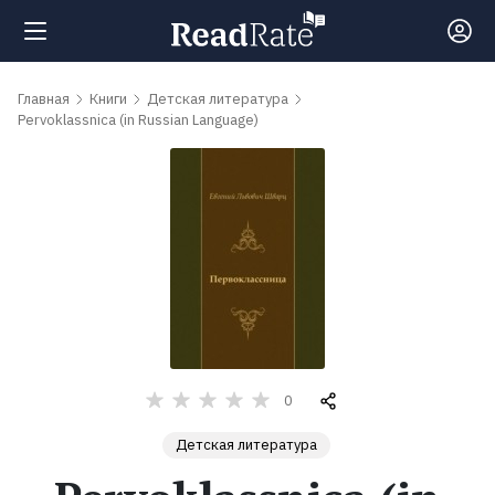
Поиск
Главная
Книги
Детская литература
Pervoklassnica (in Russian Language)
Новости
Рейтинги
Книги
Самые
0
обсуждаемые
книги
Детская литература
Авторы