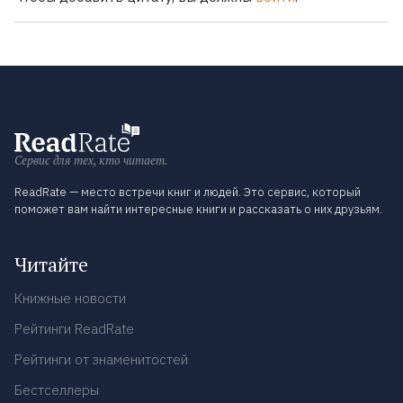
Сервис для тех, кто читает.
ReadRate — место встречи книг и людей. Это сервис, который
поможет вам найти интересные книги и рассказать о них друзьям.
Читайте
Книжные новости
Рейтинги ReadRate
Рейтинги от знаменитостей
Бестселлеры