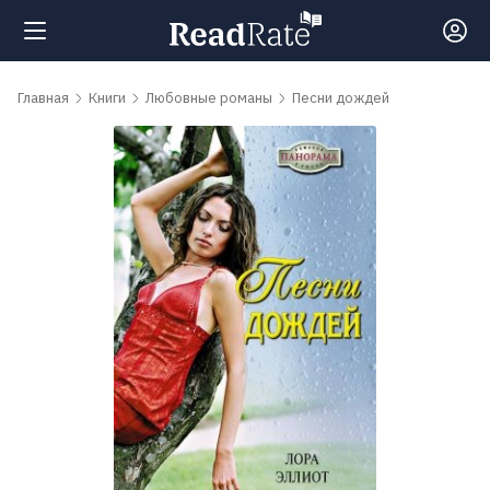
Поиск
Главная
Книги
Любовные романы
Песни дождей
Новости
Рейтинги
Книги
Самые
обсуждаемые
книги
Авторы