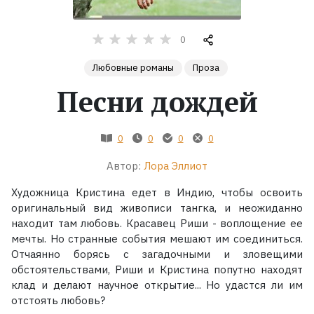
Жанры
0
Серии
Любовные романы
Проза
Песни дождей
Экранизации
0
0
0
0
Коллекции
Автор:
Лора Эллиот
Художница Кристина едет в Индию, чтобы освоить
оригинальный вид живописи тангка, и неожиданно
находит там любовь. Красавец Риши - воплощение ее
мечты. Но странные события мешают им соединиться.
Отчаянно борясь с загадочными и зловещими
обстоятельствами, Риши и Кристина попутно находят
клад и делают научное открытие... Но удастся ли им
отстоять любовь?