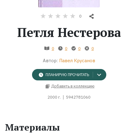
Жанры
0
Петля Нестерова
Серии
Экранизации
0
0
0
0
Автор:
Павел Крусанов
Коллекции
ПЛАНИРУЮ ПРОЧИТАТЬ
Добавить в коллекцию
2000 г.
5942781060
Материалы