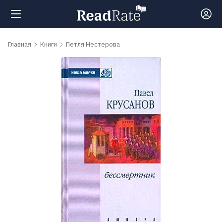
Поиск
Главная
Книги
Петля Нестерова
Новости
Рейтинги
Книги
Самые
обсуждаемые
книги
Авторы