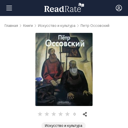
Поиск
Главная
Книги
Искусство и культура
Петр Оссовский
Новости
Рейтинги
Книги
Самые
обсуждаемые
книги
0
Искусство и культура
Авторы