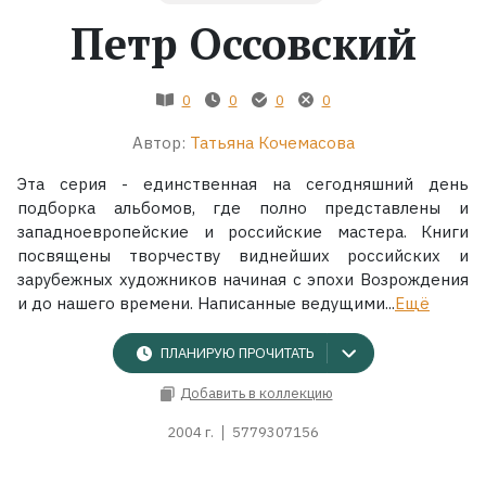
Петр Оссовский
Жанры
Серии
0
0
0
0
Автор:
Татьяна Кочемасова
Экранизации
Эта серия - единственная на сегодняшний день
подборка альбомов, где полно представлены и
Коллекции
западноевропейские и российские мастера. Книги
посвящены творчеству виднейших российских и
зарубежных художников начиная с эпохи Возрождения
и до нашего времени. Написанные ведущими...
Ещё
ПЛАНИРУЮ ПРОЧИТАТЬ
Добавить в коллекцию
2004 г.
5779307156