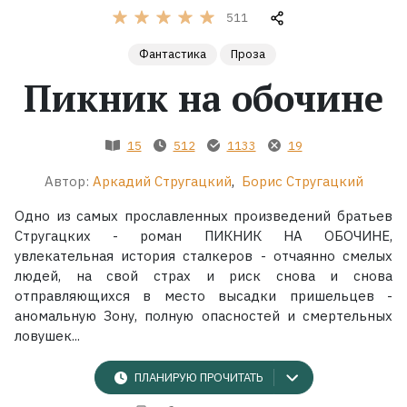
511
Жанры
Фантастика
Проза
Пикник на обочине
Серии
Экранизации
15
512
1133
19
Автор:
Аркадий Стругацкий
,
Борис Стругацкий
Коллекции
Одно из самых прославленных произведений братьев
Стругацких - роман ПИКНИК НА ОБОЧИНЕ,
увлекательная история сталкеров - отчаянно смелых
людей, на свой страх и риск снова и снова
отправляющихся в место высадки пришельцев -
аномальную Зону, полную опасностей и смертельных
ловушек...
ПЛАНИРУЮ ПРОЧИТАТЬ