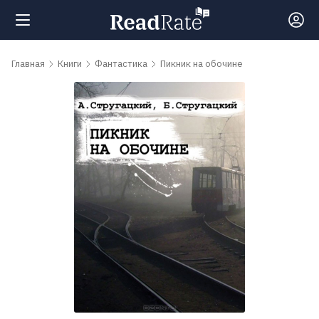
Поиск
Главная
Книги
Фантастика
Пикник на обочине
Новости
Рейтинги
Книги
Самые
обсуждаемые
книги
Авторы