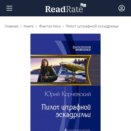
Поиск
Главная
Книги
Фантастика
Пилот штрафной эскадрильи
Новости
Рейтинги
Книги
Самые
обсуждаемые
книги
Авторы