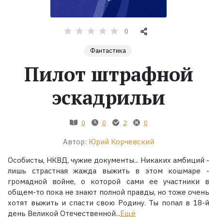
Жанры
0
Серии
Фантастика
Пилот штрафной
Экранизации
эскадрильи
Коллекции
0
0
2
0
Автор:
Юрий Корчевский
Особисты, НКВД, чужие документы... Никаких амбиций -
лишь страстная жажда выжить в этом кошмаре -
громадной войне, о которой сами ее участники в
общем-то пока не знают полной правды, но тоже очень
хотят выжить и спасти свою Родину. Ты попал в 18-й
день Великой Отечественной...
Ещё