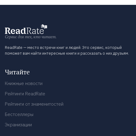
Сервис для тех, кто читает.
ReadRate — место встречи книг и людей. Это сервис, который
поможет вам найти интересные книги и рассказать о них друзьям.
Читайте
Книжные новости
Рейтинги ReadRate
Рейтинги от знаменитостей
Бестселлеры
Экранизации