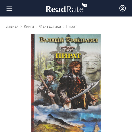
Поиск
Главная
Книги
Фантастика
Пират
Новости
Рейтинги
Книги
Самые
обсуждаемые
книги
Авторы