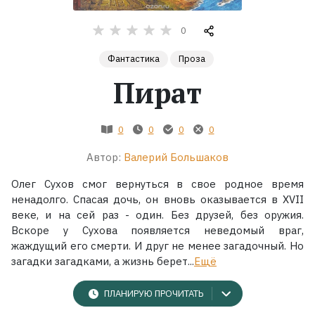
Жанры
0
Фантастика
Проза
Серии
Пират
Экранизации
0
0
0
0
Коллекции
Автор:
Валерий Большаков
Олег Сухов смог вернуться в свое родное время
ненадолго. Спасая дочь, он вновь оказывается в XVII
веке, и на сей раз - один. Без друзей, без оружия.
Вскоре у Сухова появляется неведомый враг,
жаждущий его смерти. И друг не менее загадочный. Но
загадки загадками, а жизнь берет...
Ещё
ПЛАНИРУЮ ПРОЧИТАТЬ