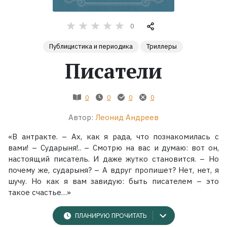
Жанры
0
Публицистика и периодика
Триллеры
Серии
Писатели
Экранизации
0
0
0
0
Коллекции
Автор:
Леонид Андреев
«В антракте. – Ах, как я рада, что познакомилась с
вами! – Сударыня!.. – Смотрю на вас и думаю: вот он,
настоящий писатель. И даже жутко становится. – Но
почему же, сударыня? – А вдруг пропишет? Нет, нет, я
шучу. Но как я вам завидую: быть писателем – это
такое счастье…»
ПЛАНИРУЮ ПРОЧИТАТЬ