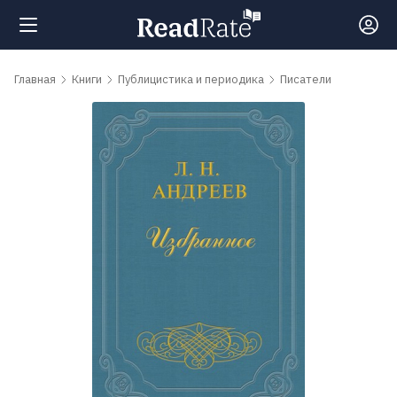
Поиск
Главная
Книги
Публицистика и периодика
Писатели
Новости
Рейтинги
Книги
Самые
обсуждаемые
книги
Авторы