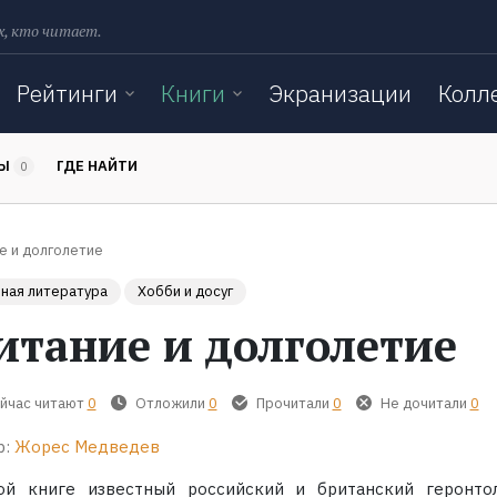
х, кто читает.
Рейтинги
Книги
Экранизации
Колл
ТЫ
ГДЕ НАЙТИ
0
е и долголетие
ная литература
Хобби и досуг
итание и долголетие
йчас читают
0
Отложили
0
Прочитали
0
Не дочитали
0
р:
Жорес Медведев
ой книге известный российский и британский геронто