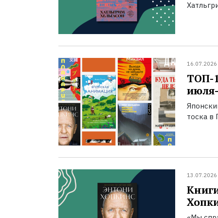
Хатльгри
16.07.2026
ТОП-
июля-
Японски
тоска в 
13.07.2026
Книги
Хопк
«Мы спра