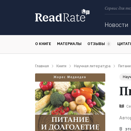
Сервис для те
Поиск
Новости
О КНИГЕ
МАТЕРИАЛЫ
ОТЗЫВЫ
ЦИТА
0
Главная
Книги
Научная литература
Питани
Науч
П
Се
Авто
В эт