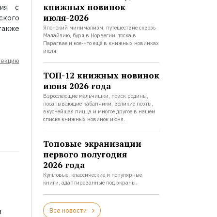
книжных новинок
ния с
июля-2026
ского
также
Японский минимализм, путешествие сквозь
Малайзию, буря в Норвегии, тоска в
Парагвае и кое-что ещё в книжных новинках
июля.
лекцию
ТОП-12 книжных новинок
июня 2026 года
Взрослеющие мальчишки, поиск родины,
посапывающие кабанчики, великие поэты,
вкуснейшая пицца и многое другое в нашем
списке книжных новинок июня.
Топовые экранизации
первого полугодия
2026 года
Культовые, классические и популярные
книги, адаптированные под экраны.
Все новости
и