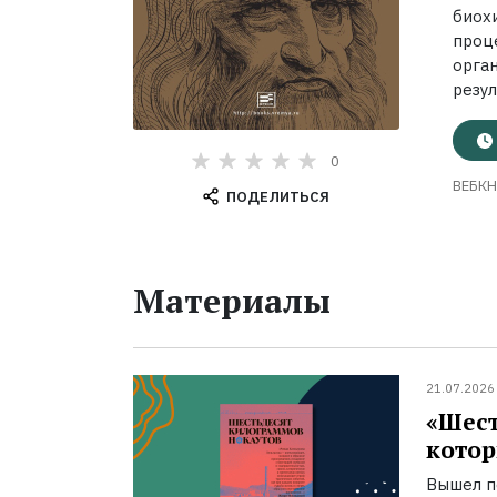
биох
проц
орга
резул
0
ВЕБКН
ПОДЕЛИТЬСЯ
Материалы
21.07.2026
«Шест
котор
Вышел п