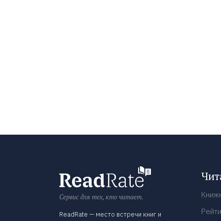
Чит
Книж
Сервис для тех, кто читает.
Рейти
ReadRate — место встречи книг и