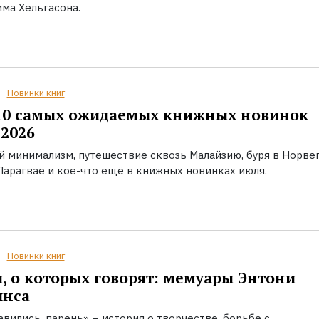
ма Хельгасона.
Новинки книг
10 самых ожидаемых книжных новинок
2026
й минимализм, путешествие сквозь Малайзию, буря в Норвег
Парагвае и кое-что ещё в книжных новинках июля.
Новинки книг
, о которых говорят: мемуары Энтони
инса
вились, парень» – история о творчестве, борьбе с