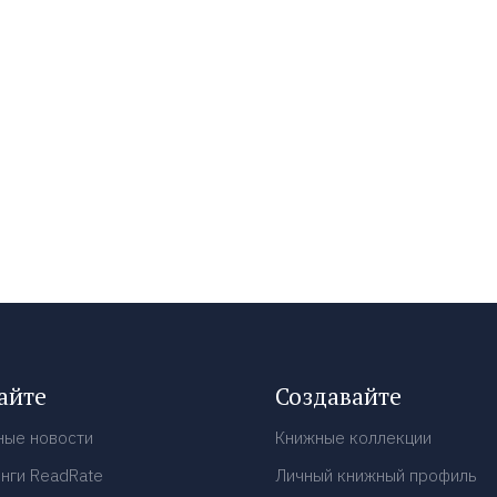
айте
Создавайте
ные новости
Книжные коллекции
нги ReadRate
Личный книжный профиль