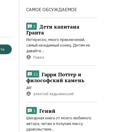
САМОЕ ОБСУЖДАЕМОЕ
Дети капитана
3
Гранта
Интересно, много приключений,
самый нежданный конец. Детям не
ти
давайте...
Павел
Гарри Поттер и
22
философский камень
да!
алексей ладыжинский
Гений
1
Шикарная книга от моего любимого
автора, читаю и получаю массу
удовольствия...