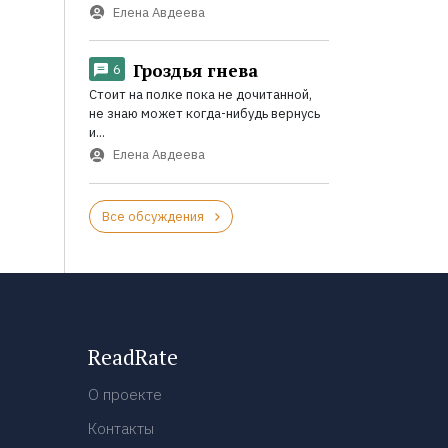
Елена Авдеева
Гроздья гнева
6
Стоит на полке пока не дочитанной,
не знаю может когда-нибудь вернусь
и...
Елена Авдеева
Все обсуждения
ReadRate
О проекте
Контакты