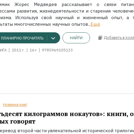
имик Жорес Медведев рассказывает о связи пита
ессами развития, жизнедеятельности и старения человече
низма. Используя свой научный и жизненный опыт, а 
ьтаты многочисленных научных опытов...
Ещё
Добавить в кол
НАЙТИ
ПЛАНИРУЮ ПРОЧИТАТЬ
ИГА
2011 г.
16+
9785969105133
Новинки книг
ьдесят килограммов нокаутов»: книги, о
ых говорят
еревод второй части увлекательной исторической трилоги