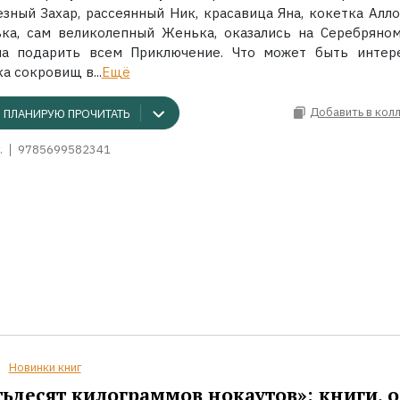
езный Захар, рассеянный Ник, красавица Яна, кокетка Алло
ка, сам великолепный Женька, оказались на Серебряном
ла подарить всем Приключение. Что может быть интер
а сокровищ в...
Ещё
Добавить в кол
ПЛАНИРУЮ ПРОЧИТАТЬ
.
9785699582341
Новинки книг
ьдесят килограммов нокаутов»: книги, о