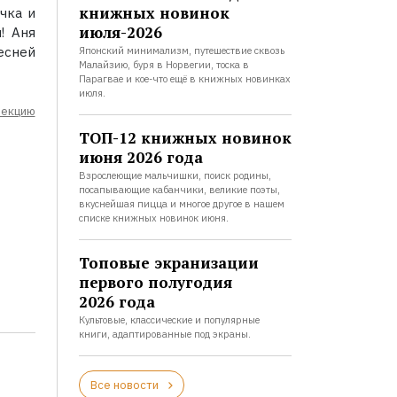
книжных новинок
чка и
июля-2026
! Аня
есней
Японский минимализм, путешествие сквозь
Малайзию, буря в Норвегии, тоска в
Парагвае и кое-что ещё в книжных новинках
июля.
лекцию
ТОП-12 книжных новинок
июня 2026 года
Взрослеющие мальчишки, поиск родины,
посапывающие кабанчики, великие поэты,
вкуснейшая пицца и многое другое в нашем
списке книжных новинок июня.
Топовые экранизации
первого полугодия
2026 года
Культовые, классические и популярные
книги, адаптированные под экраны.
Все новости