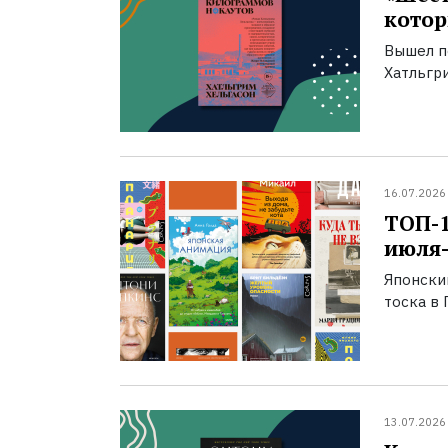
котор
Вышел п
Хатльгри
16.07.2026
ТОП-
июля-
Японски
тоска в 
13.07.2026