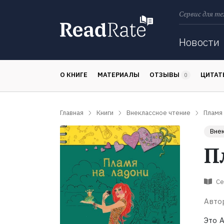
Сервис для те
Поиск
Новости
О КНИГЕ
МАТЕРИАЛЫ
ОТЗЫВЫ
ЦИТА
0
Главная
Книги
Внеклассное чтение
Пламя 
Внек
П
Се
Авто
Это А