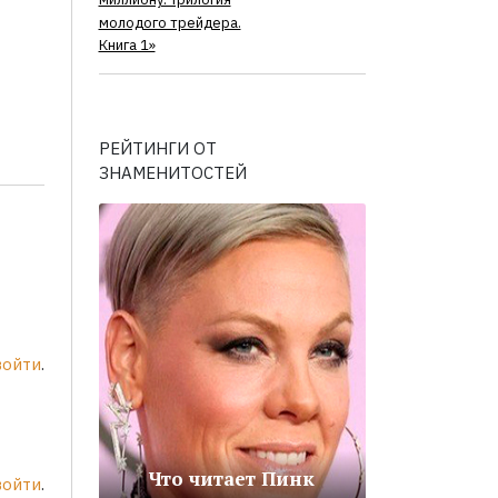
миллиону. Трилогия
молодого трейдера.
Книга 1»
РЕЙТИНГИ ОТ
ЗНАМЕНИТОСТЕЙ
войти
.
Что читает Пинк
войти
.