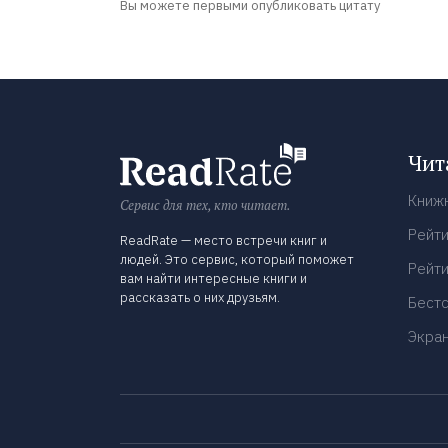
Вы можете первыми опубликовать цитату
Чит
Книж
Сервис для тех, кто читает.
Рейти
ReadRate — место встречи книг и
людей. Это сервис, который поможет
Рейти
вам найти интересные книги и
рассказать о них друзьям.
Бест
Экра