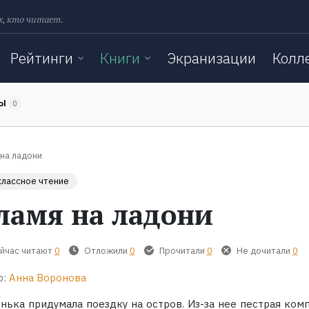
х, кто читает.
Рейтинги
Книги
Экранизации
Колл
ТЫ
0
на ладони
лассное чтение
ламя на ладони
йчас читают
0
Отложили
0
Прочитали
0
Не дочитали
0
р:
Анна Воронова
нька придумала поездку на остров. Из-за нее пестрая комп