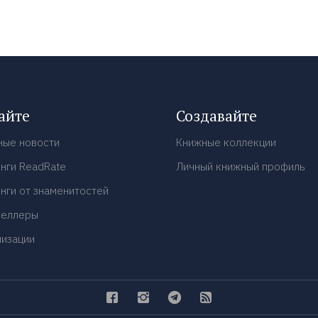
айте
Создавайте
ные новости
Книжные коллекции
нги ReadRate
Личный книжный профиль
нги от знаменитостей
селлеры
низации