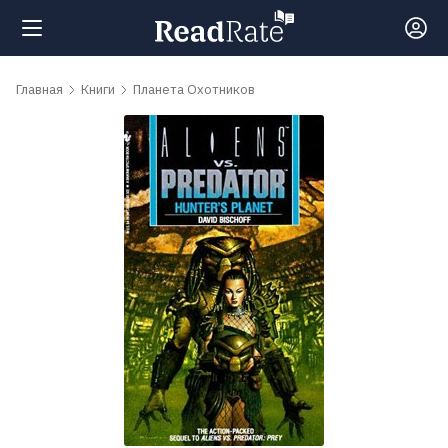
Поиск
Главная
Книги
Планета Охотников
Новости
Рейтинги
Книги
Самые
обсуждаемые
книги
Авторы