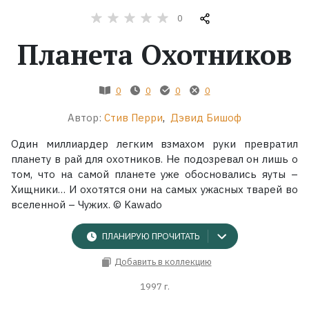
0
Жанры
Планета Охотников
Серии
0
0
0
0
Экранизации
Автор:
Стив Перри
,
Дэвид Бишоф
Один миллиардер легким взмахом руки превратил
Коллекции
планету в рай для охотников. Не подозревал он лишь о
том, что на самой планете уже обосновались яуты –
Хищники… И охотятся они на самых ужасных тварей во
вселенной – Чужих. © Kawado
ПЛАНИРУЮ ПРОЧИТАТЬ
Добавить в коллекцию
1997 г.