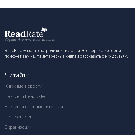
Сервис для тех, кто читает.
ReadRate — место встречи книг и людей. Это сервис, который
поможет вам найти интересные книги и рассказать о них друзьям.
Читайте
Книжные новости
Рейтинги ReadRate
Рейтинги от знаменитостей
Бестселлеры
Экранизации