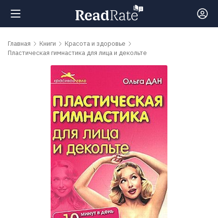
Поиск
Главная
Книги
Красота и здоровье
Пластическая гимнастика для лица и декольте
Новости
Рейтинги
Книги
Самые
обсуждаемые
книги
Авторы