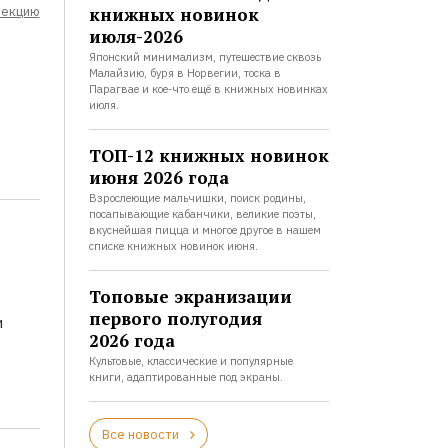
лекцию
книжных новинок
июля-2026
Японский минимализм, путешествие сквозь
Малайзию, буря в Норвегии, тоска в
Парагвае и кое-что ещё в книжных новинках
июля.
ТОП-12 книжных новинок
июня 2026 года
Взрослеющие мальчишки, поиск родины,
посапывающие кабанчики, великие поэты,
вкуснейшая пицца и многое другое в нашем
списке книжных новинок июня.
Топовые экранизации
первого полугодия
и
2026 года
Культовые, классические и популярные
книги, адаптированные под экраны.
Все новости