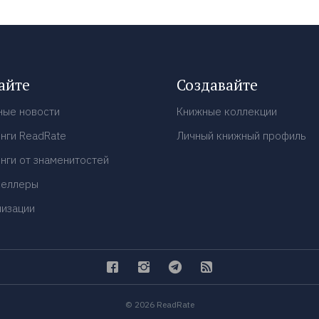
айте
Создавайте
ные новости
Книжные коллекции
нги ReadRate
Личный книжный профиль
нги от знаменитостей
селлеры
низации
© 2026 ReadRate