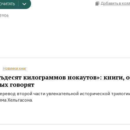
Добавить в кол
ОЧИТАТЬ
3906
Новинки книг
ьдесят килограммов нокаутов»: книги, о
ых говорят
еревод второй части увлекательной исторической трилоги
ма Хельгасона.