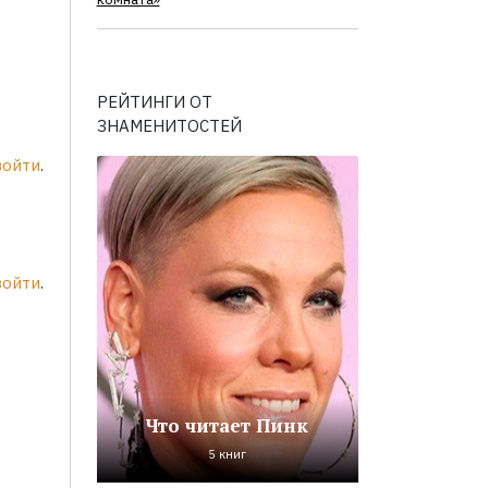
комната»
РЕЙТИНГИ ОТ
ЗНАМЕНИТОСТЕЙ
войти
.
войти
.
Что читает Пинк
5 книг