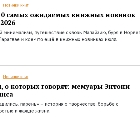
Новинки книг
10 самых ожидаемых книжных новинок
2026
й минимализм, путешествие сквозь Малайзию, буря в Норвег
Парагвае и кое-что ещё в книжных новинках июля.
Новинки книг
, о которых говорят: мемуары Энтони
инса
вились, парень» – история о творчестве, борьбе с
остью и жажде жизни.