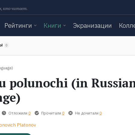
х, кто читает.
Рейтинги
Книги
Экранизации
Колл
ТЫ
0
nguage)
u polunochi (in Russia
age)
Отложили
0
Прочитали
0
Не дочитали
0
onovich Platonov