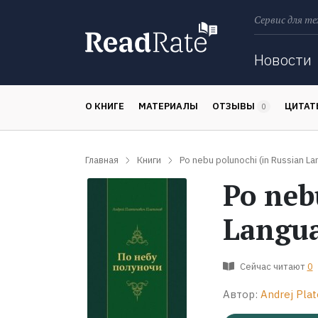
Сервис для те
Поиск
Новости
О КНИГЕ
МАТЕРИАЛЫ
ОТЗЫВЫ
ЦИТА
0
Главная
Книги
Po nebu polunochi (in Russian La
Po neb
Langu
Сейчас читают
0
Автор:
Andrej Plat