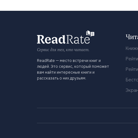
Чит
Книж
Сервис для тех, кто читает.
Рейти
ReadRate — место встречи книг и
людей. Это сервис, который поможет
Рейти
вам найти интересные книги и
рассказать о них друзьям.
Бест
Экра