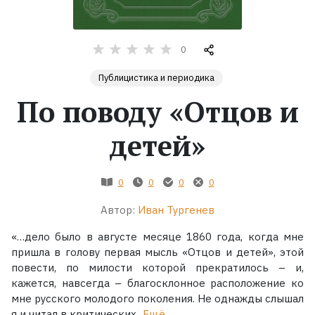
Жанры
0
Серии
Публицистика и периодика
По поводу «Отцов и
Экранизации
детей»
Коллекции
0
0
0
0
Автор:
Иван Тургенев
«…дело было в августе месяце 1860 года, когда мне
пришла в голову первая мысль «Отцов и детей», этой
повести, по милости которой прекратилось – и,
кажется, навсегда – благосклонное расположение ко
мне русского молодого поколения. Не однажды слышал
я и читал в критических...
Ещё