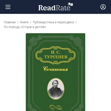
Поиск
Главная
Книги
Публицистика и периодика
По поводу «Отцов и детей»
Новости
Рейтинги
Книги
Самые
обсуждаемые
книги
Авторы