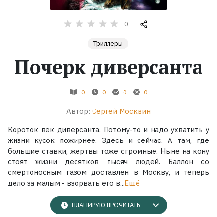
Жанры
0
Триллеры
Серии
Почерк диверсанта
Экранизации
0
0
0
0
Коллекции
Автор:
Сергей Москвин
Короток век диверсанта. Потому-то и надо ухватить у
жизни кусок пожирнее. Здесь и сейчас. А там, где
большие ставки, жертвы тоже огромные. Ныне на кону
стоят жизни десятков тысяч людей. Баллон со
смертоносным газом доставлен в Москву, и теперь
дело за малым - взорвать его в...
Ещё
ПЛАНИРУЮ ПРОЧИТАТЬ