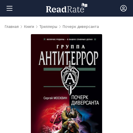
Поиск
Главная
Книги
Триллеры
Почерк диверсанта
Новости
Рейтинги
Книги
Самые
обсуждаемые
книги
Авторы