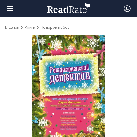
Поиск
Главная
Книги
Подарок небес
Новости
Рейтинги
Книги
Самые
обсуждаемые
книги
Авторы