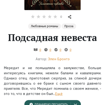
Жанры
0
Серии
Любовные романы
Проза
Подсадная невеста
Экранизации
Коллекции
0
0
0
0
Автор:
Элен Бронтэ
Мередит и не помышляла о замужестве, больше
интересуясь книгами, нежели балами и кавалерами.
Однако отец приготовил сюрприз, за спиной дочери
договорившись о ее браке с сыном своего давнего
приятеля. Все, что Мередит помнила о своем женихе, -
это то, что в детстве он был...
Ещё
ПЛАНИРУЮ ПРОЧИТАТЬ