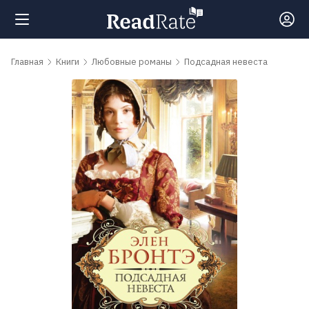
Поиск
Главная
Книги
Любовные романы
Подсадная невеста
Новости
Рейтинги
Книги
Самые
обсуждаемые
книги
Авторы