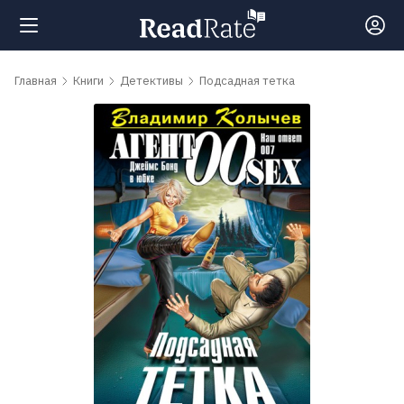
Поиск
Главная
Книги
Детективы
Подсадная тетка
Новости
Рейтинги
Книги
Самые
обсуждаемые
книги
Авторы