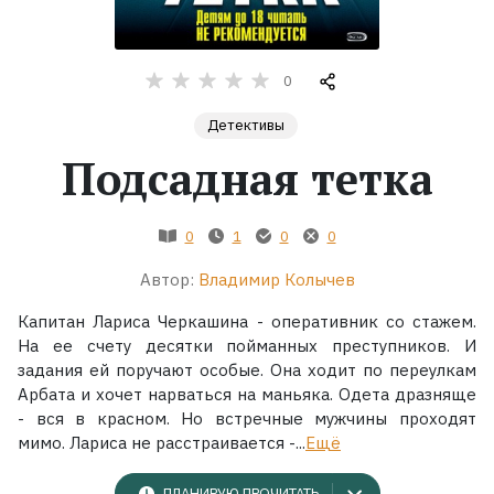
Жанры
0
Серии
Детективы
Подсадная тетка
Экранизации
Коллекции
0
1
0
0
Автор:
Владимир Колычев
Капитан Лариса Черкашина - оперативник со стажем.
На ее счету десятки пойманных преступников. И
задания ей поручают особые. Она ходит по переулкам
Арбата и хочет нарваться на маньяка. Одета дразняще
- вся в красном. Но встречные мужчины проходят
мимо. Лариса не расстраивается -...
Ещё
ПЛАНИРУЮ ПРОЧИТАТЬ