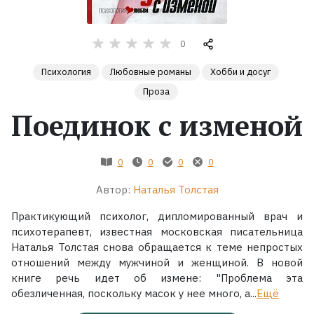
Жанры
0
Серии
Психология
Любовные романы
Хобби и досуг
Проза
Экранизации
Поединок с изменой
Коллекции
0
0
0
0
Автор:
Наталья Толстая
Практикующий психолог, дипломированный врач и
психотерапевт, известная московская писательница
Наталья Толстая снова обращается к теме непростых
отношений между мужчиной и женщиной. В новой
книге речь идет об измене: "Проблема эта
обезличенная, поскольку масок у нее много, а...
Ещё