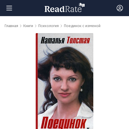
Поиск
Главная
Книги
Психология
Поединок с изменой
Новости
Рейтинги
Книги
Самые
обсуждаемые
книги
Авторы