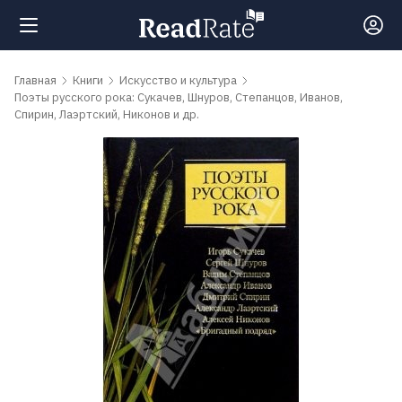
Поиск
Главная
Книги
Искусство и культура
Поэты русского рока: Cукачев, Шнуров, Степанцов, Иванов,
Спирин, Лаэртский, Никонов и др.
Новости
Рейтинги
Книги
Самые
обсуждаемые
книги
Авторы