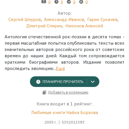
0
0
0
0
Автор:
Сергей Шнуров
,
Александр Иванов
,
Гарик Сукачёв
,
Дмитрий Спирин
,
Никонов Алексей
Антология отечественной рок-поэзии в десяти томах -
первая масштабная попытка опубликовать тексты всех
значительных авторов российского рока от советских
времен до наших дней. Каждый том сопровождается
краткими биографиями авторов. Издание позволит
проследить эволюцию...
Ещё
ПЛАНИРУЮ ПРОЧИТАТЬ
Добавить в коллекцию
Книга входит в 1 рейтинг:
Любимые книги Найка Борзова
2005 г.
5352013383