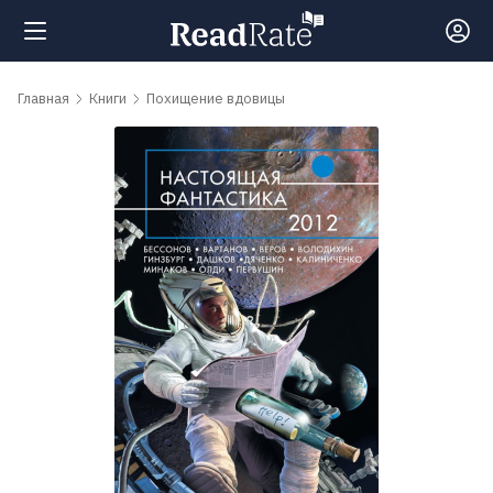
Поиск
Главная
Книги
Похищение вдовицы
Новости
Рейтинги
Книги
Самые
обсуждаемые
книги
Авторы