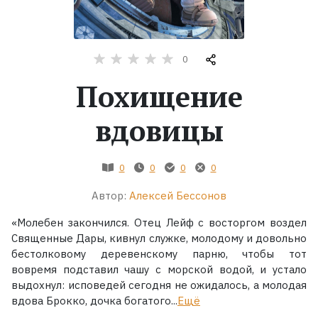
Жанры
0
Серии
Похищение
Экранизации
вдовицы
Коллекции
0
0
0
0
Автор:
Алексей Бессонов
«Молебен закончился. Отец Лейф с восторгом воздел
Священные Дары, кивнул служке, молодому и довольно
бестолковому деревенскому парню, чтобы тот
вовремя подставил чашу с морской водой, и устало
выдохнул: исповедей сегодня не ожидалось, а молодая
вдова Брокко, дочка богатого...
Ещё