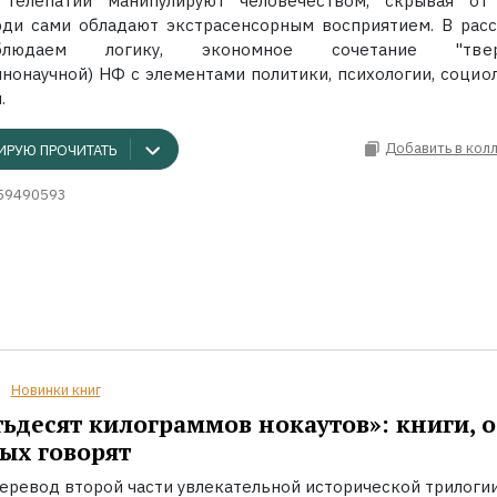
телепатии манипулируют человечеством, скрывая от
юди сами обладают экстрасенсорным восприятием. В расс
юдаем логику, экономное сочетание "твер
ннонаучной) НФ с элементами политики, психологии, социол
.
Добавить в кол
ИРУЮ ПРОЧИТАТЬ
59490593
Новинки книг
ьдесят килограммов нокаутов»: книги, о
ых говорят
еревод второй части увлекательной исторической трилоги