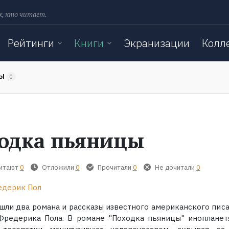
х, кто читает.
Рейтинги
Книги
Экранизации
Колл
ТЫ
0
одка пьяницы
читают
0
Отложили
0
Прочитали
0
Не дочитали
0
дерик Пол
ошли два романа и рассказы известного американского писа
Фредерика Пола. В романе "Походка пьяницы" инопланет