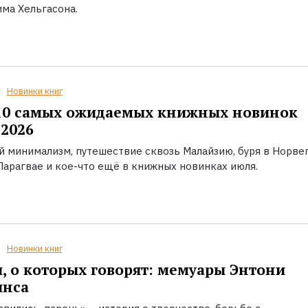
ма Хельгасона.
Новинки книг
10 самых ожидаемых книжных новинок
2026
й минимализм, путешествие сквозь Малайзию, буря в Норвег
Парагвае и кое-что ещё в книжных новинках июля.
Новинки книг
, о которых говорят: мемуары Энтони
инса