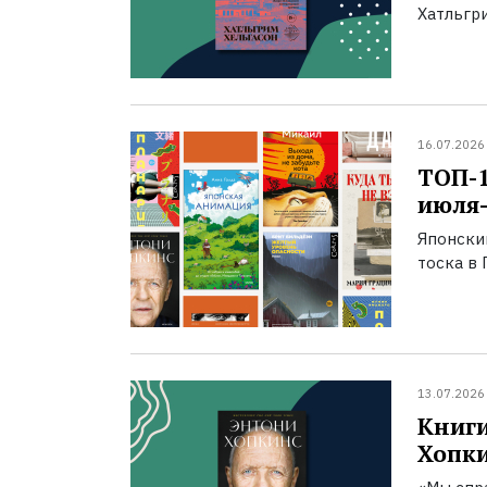
Хатльгри
16.07.2026
ТОП-
июля-
Японски
тоска в 
13.07.2026
Книги
Хопк