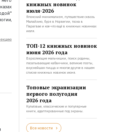
 него
книжных новинок
казах
июля-2026
дой"
Японский минимализм, путешествие сквозь
огии,
Малайзию, буря в Норвегии, тоска в
Парагвае и кое-что ещё в книжных новинках
июля.
лекцию
ТОП-12 книжных новинок
июня 2026 года
Взрослеющие мальчишки, поиск родины,
посапывающие кабанчики, великие поэты,
вкуснейшая пицца и многое другое в нашем
списке книжных новинок июня.
Топовые экранизации
первого полугодия
2026 года
Культовые, классические и популярные
книги, адаптированные под экраны.
Все новости
и