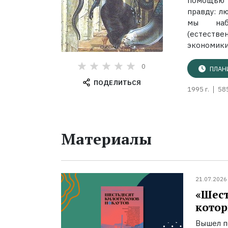
помощью 
правду: л
мы набл
(естестве
экономики
0
ПЛАН
ПОДЕЛИТЬСЯ
1995 г.
58
Материалы
21.07.2026
«Шест
котор
Вышел п