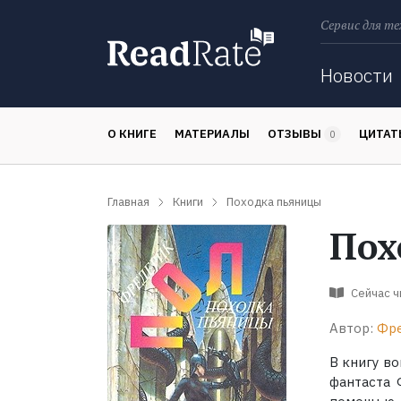
Сервис для те
Поиск
Новости
О КНИГЕ
МАТЕРИАЛЫ
ОТЗЫВЫ
ЦИТА
0
Главная
Книги
Походка пьяницы
Пох
Сейчас 
Автор:
Фре
В книгу в
фантаста 