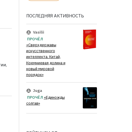
ПОСЛЕДНЯЯ АКТИВНОСТЬ
Vasilii
ПРОЧЁЛ
«Сверхдержавы
искусственного
интеллекта. Китай,
Кремниевая долина и
ии,
новый мировой
порядок»
Juga
ПРОЧЁЛ
«Единожды
солгав»