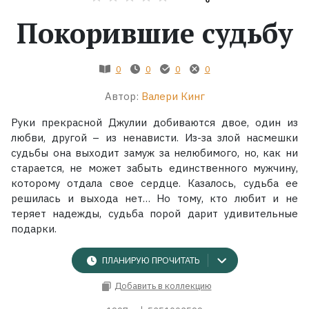
Покорившие судьбу
Жанры
Серии
0
0
0
0
Автор:
Валери Кинг
Экранизации
Руки прекрасной Джулии добиваются двое, один из
любви, другой – из ненависти. Из-за злой насмешки
Коллекции
судьбы она выходит замуж за нелюбимого, но, как ни
старается, не может забыть единственного мужчину,
которому отдала свое сердце. Казалось, судьба ее
решилась и выхода нет… Но тому, кто любит и не
теряет надежды, судьба порой дарит удивительные
подарки.
ПЛАНИРУЮ ПРОЧИТАТЬ
Добавить в коллекцию