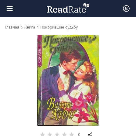
Поиск
Главная
Книги
Покорившие судьбу
Новости
Рейтинги
Книги
Самые
обсуждаемые
книги
Авторы
0