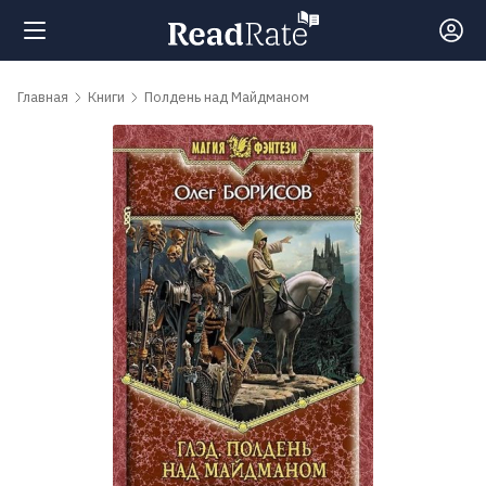
Поиск
Главная
Книги
Полдень над Майдманом
Новости
Рейтинги
Книги
Самые
обсуждаемые
книги
Авторы