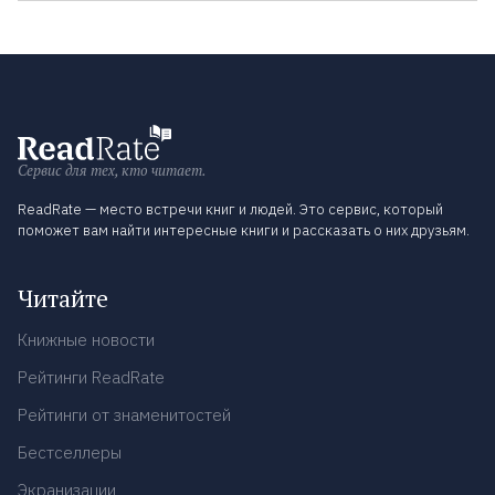
Сервис для тех, кто читает.
ReadRate — место встречи книг и людей. Это сервис, который
поможет вам найти интересные книги и рассказать о них друзьям.
Читайте
Книжные новости
Рейтинги ReadRate
Рейтинги от знаменитостей
Бестселлеры
Экранизации