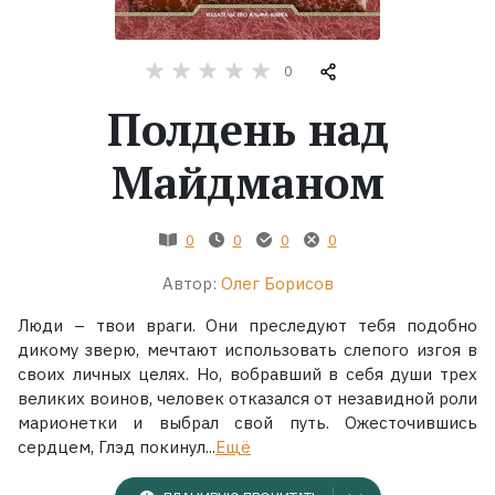
Жанры
0
Серии
Полдень над
Экранизации
Майдманом
Коллекции
0
0
0
0
Автор:
Олег Борисов
Люди – твои враги. Они преследуют тебя подобно
дикому зверю, мечтают использовать слепого изгоя в
своих личных целях. Но, вобравший в себя души трех
великих воинов, человек отказался от незавидной роли
марионетки и выбрал свой путь. Ожесточившись
сердцем, Глэд покинул...
Ещё