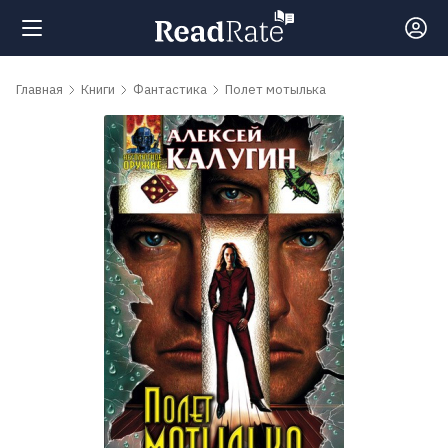
Поиск
Главная
Книги
Фантастика
Полет мотылька
Новости
Рейтинги
Книги
Самые
обсуждаемые
книги
Авторы