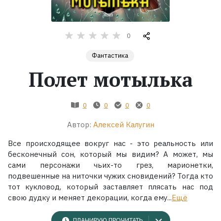
Жанры
0
Серии
Фантастика
Полет мотылька
Экранизации
Коллекции
0
0
0
0
Автор:
Алексей Калугин
Все происходящее вокруг нас - это реальность или
бесконечный сон, который мы видим? А может, мы
сами персонажи чьих-то грез, марионетки,
подвешенные на ниточки чужих сновидений? Тогда кто
тот кукловод, который заставляет плясать нас под
свою дудку и меняет декорации, когда ему...
Ещё
ПЛАНИРУЮ ПРОЧИТАТЬ