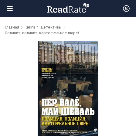
Поиск
Главная
Книги
Детективы
Полиция, полиция, картофельное пюре!
Новости
Рейтинги
Книги
Самые
обсуждаемые
книги
Авторы