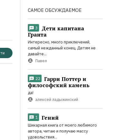
САМОЕ ОБСУЖДАЕМОЕ
Дети капитана
3
Гранта
Интересно, много приключений,
самый нежданный конец. Детям не
ти
давайте...
Павел
Гарри Поттер и
22
философский камень
да!
алексей ладыжинский
Гений
1
Шикарная книга от моего любимого
автора, читаю и получаю массу
удовольствия...