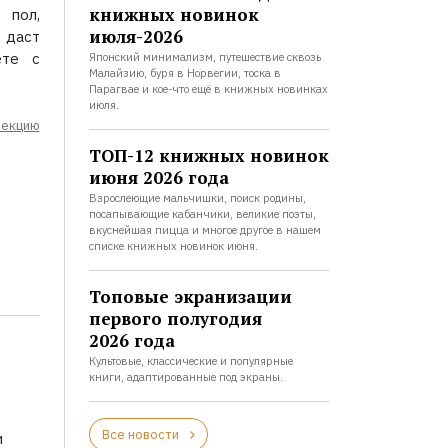
книжных новинок
 пол,
июля-2026
 даст
ете с
Японский минимализм, путешествие сквозь
Малайзию, буря в Норвегии, тоска в
Парагвае и кое-что ещё в книжных новинках
июля.
лекцию
ТОП-12 книжных новинок
июня 2026 года
Взрослеющие мальчишки, поиск родины,
посапывающие кабанчики, великие поэты,
вкуснейшая пицца и многое другое в нашем
списке книжных новинок июня.
Топовые экранизации
первого полугодия
2026 года
Культовые, классические и популярные
книги, адаптированные под экраны.
Все новости
и