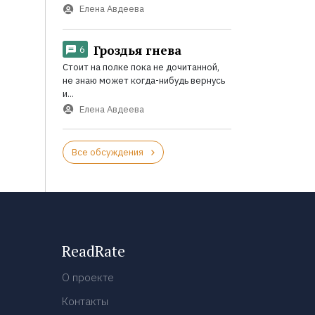
Елена Авдеева
Гроздья гнева
6
Стоит на полке пока не дочитанной,
не знаю может когда-нибудь вернусь
и...
Елена Авдеева
Все обсуждения
ReadRate
О проекте
Контакты