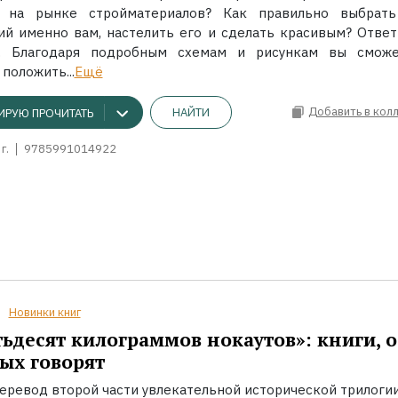
ь на рынке стройматериалов? Как правильно выбрать
й именно вам, настелить его и сделать красивым? Ответ
а. Благодаря подробным схемам и рисункам вы смож
положить...
Ещё
Добавить в кол
НАЙТИ
ИРУЮ ПРОЧИТАТЬ
г.
9785991014922
Новинки книг
ьдесят килограммов нокаутов»: книги, о
ых говорят
еревод второй части увлекательной исторической трилоги