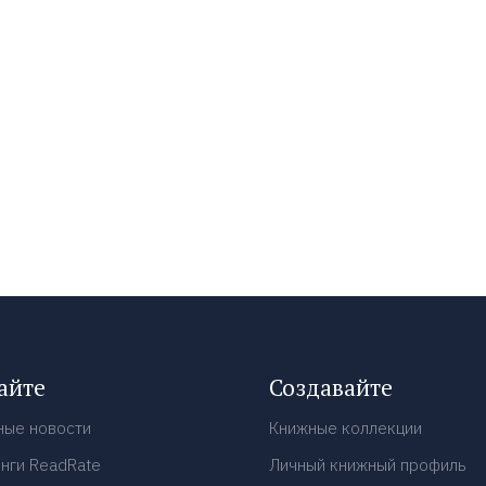
айте
Создавайте
ные новости
Книжные коллекции
нги ReadRate
Личный книжный профиль