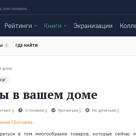
х, кто читает.
Рейтинги
Книги
Экранизации
Колл
ТЫ
ГДЕ НАЙТИ
0
м доме
суг
ы в вашем доме
читают
0
Отложили
0
Прочитали
0
Не дочитали
0
ения Сбитнева
раться в том многообразии товаров, которые сейчас 