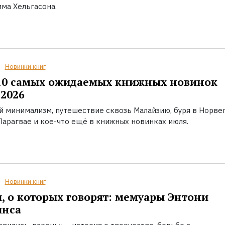
ма Хельгасона.
Новинки книг
10 самых ожидаемых книжных новинок
2026
й минимализм, путешествие сквозь Малайзию, буря в Норвег
Парагвае и кое-что ещё в книжных новинках июля.
Новинки книг
, о которых говорят: мемуары Энтони
инса