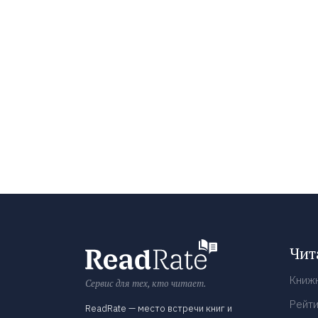
Чит
Книж
Сервис для тех, кто читает.
Рейти
ReadRate — место встречи книг и