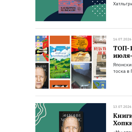
Хатльгри
16.07.2026
ТОП-
июля-
Японски
тоска в 
13.07.2026
Книги
Хопк