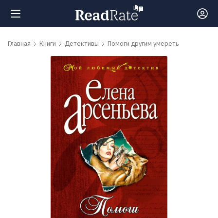
Поиск
Главная
Книги
Детективы
Помоги другим умереть
Новости
Рейтинги
Книги
Самые
обсуждаемые
книги
Авторы