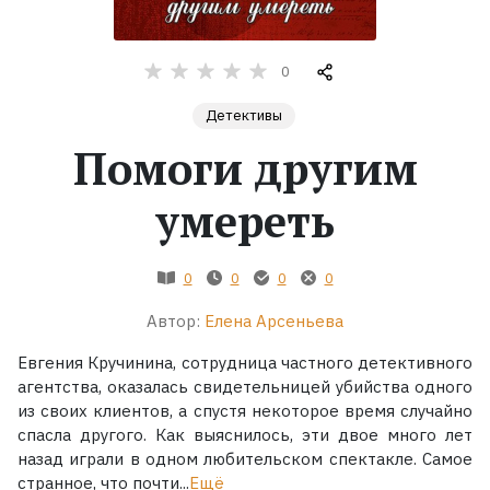
Жанры
0
Серии
Детективы
Помоги другим
Экранизации
умереть
Коллекции
0
0
0
0
Автор:
Елена Арсеньева
Евгения Кручинина, сотрудница частного детективного
агентства, оказалась свидетельницей убийства одного
из своих клиентов, а спустя некоторое время случайно
спасла другого. Как выяснилось, эти двое много лет
назад играли в одном любительском спектакле. Самое
странное, что почти...
Ещё