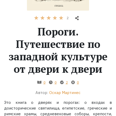
Жанры
2
Серии
Пороги.
Экранизации
Путешествие по
западной культуре
Коллекции
от двери к двери
0
0
2
0
Автор:
Оскар Мартинес
Это книга о дверях и порогах: о входах в
доисторические святилища, египетские, греческие и
римские храмы, средневековые соборы, крепости,