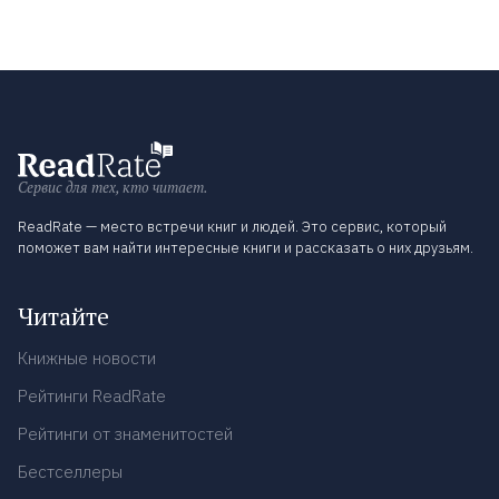
Сервис для тех, кто читает.
ReadRate — место встречи книг и людей. Это сервис, который
поможет вам найти интересные книги и рассказать о них друзьям.
Читайте
Книжные новости
Рейтинги ReadRate
Рейтинги от знаменитостей
Бестселлеры