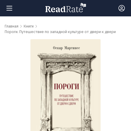
Поиск
Главная
Книги
Пороги. Путешествие по западной культуре от двери к двери
Новости
Рейтинги
Книги
Самые
обсуждаемые
книги
Авторы