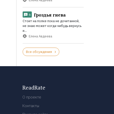
Елена Авдеева
Гроздья гнева
6
Стоит на полке пока не дочитанной,
не знаю может когда-нибудь вернусь
и...
Елена Авдеева
Все обсуждения
ReadRate
О проекте
Контакты