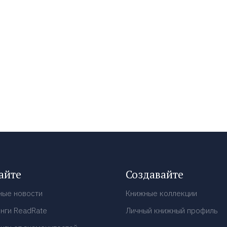
айте
Создавайте
ные новости
Книжные коллекции
нги ReadRate
Личный книжный профиль