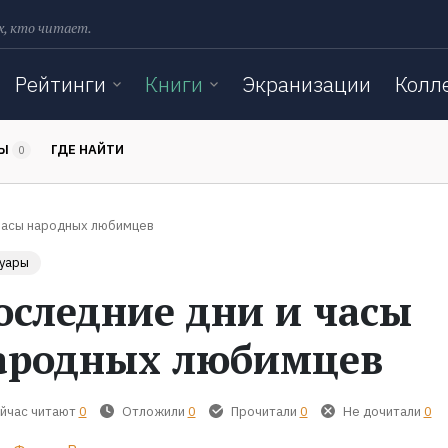
х, кто читает.
Рейтинги
Книги
Экранизации
Колл
ТЫ
ГДЕ НАЙТИ
0
часы народных любимцев
уары
оследние дни и часы
ародных любимцев
йчас читают
0
Отложили
0
Прочитали
0
Не дочитали
0