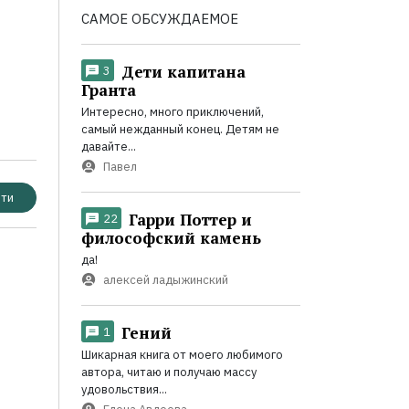
САМОЕ ОБСУЖДАЕМОЕ
Дети капитана
3
Гранта
Интересно, много приключений,
самый нежданный конец. Детям не
давайте...
Павел
ти
Гарри Поттер и
22
философский камень
да!
алексей ладыжинский
Гений
1
Шикарная книга от моего любимого
автора, читаю и получаю массу
удовольствия...