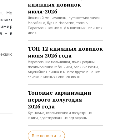
книжных новинок
июля-2026
т. Но
Японский минимализм, путешествие сквозь
вляет
Малайзию, буря в Норвегии, тоска в
димир
Парагвае и кое-что ещё в книжных новинках
в – в
июля.
ТОП-12 книжных новинок
лекцию
июня 2026 года
Взрослеющие мальчишки, поиск родины,
посапывающие кабанчики, великие поэты,
вкуснейшая пицца и многое другое в нашем
списке книжных новинок июня.
Топовые экранизации
первого полугодия
2026 года
Культовые, классические и популярные
книги, адаптированные под экраны.
Все новости