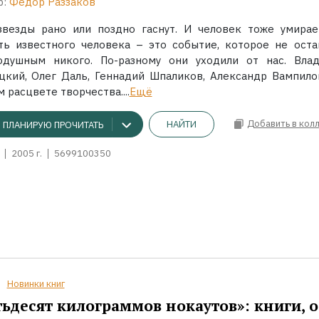
р:
Федор Раззаков
звезды рано или поздно гаснут. И человек тоже умирае
ть известного человека – это событие, которое не оста
одушным никого. По-разному они уходили от нас. Вла
цкий, Олег Даль, Геннадий Шпаликов, Александр Вампило
 расцвете творчества....
Ещё
Добавить в кол
НАЙТИ
ПЛАНИРУЮ ПРОЧИТАТЬ
2005 г.
5699100350
Новинки книг
ьдесят килограммов нокаутов»: книги, о