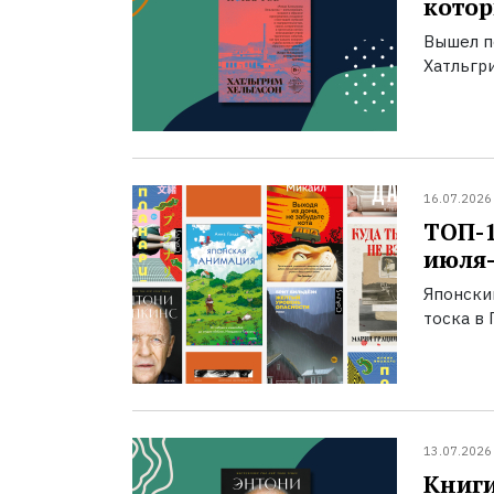
котор
Вышел п
Хатльгри
16.07.2026
ТОП-
июля-
Японски
тоска в 
13.07.2026
Книги