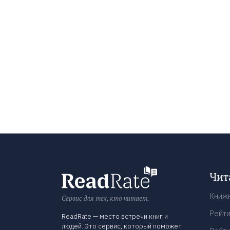
Чит
Книж
Сервис для тех, кто читает.
Рейти
ReadRate — место встречи книг и
людей. Это сервис, который поможет