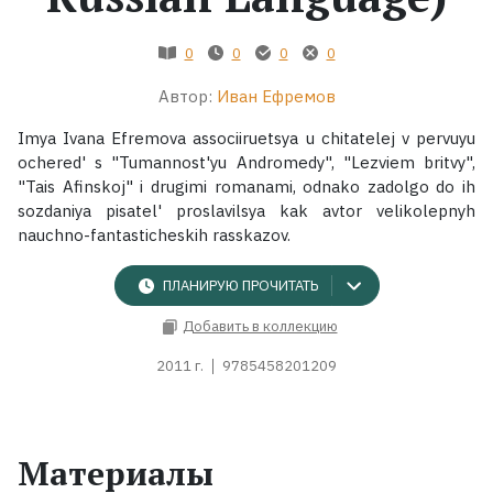
Жанры
0
0
0
0
Автор:
Иван Ефремов
Серии
Imya Ivana Efremova associiruetsya u chitatelej v pervuyu
Экранизации
ochered' s "Tumannost'yu Andromedy", "Lezviem britvy",
"Tais Afinskoj" i drugimi romanami, odnako zadolgo do ih
sozdaniya pisatel' proslavilsya kak avtor velikolepnyh
Коллекции
nauchno-fantasticheskih rasskazov.
ПЛАНИРУЮ ПРОЧИТАТЬ
Добавить в коллекцию
2011 г.
9785458201209
Материалы