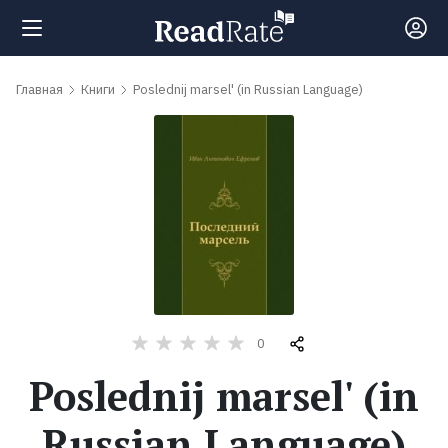
Поиск
Главная
Книги
Poslednij marsel' (in Russian Language)
Новости
Рейтинги
Книги
Самые
0
обсуждаемые
Poslednij marsel' (in
книги
Russian Language)
Авторы