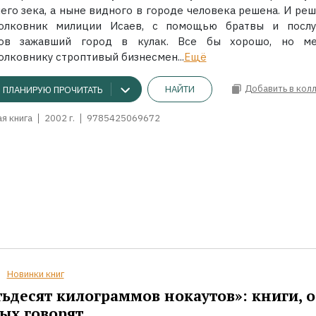
его зека, а ныне видного в городе человека решена. И реш
олковник милиции Исаев, с помощью братвы и посл
ов зажавший город в кулак. Все бы хорошо, но м
олковнику строптивый бизнесмен...
Ещё
Добавить в кол
НАЙТИ
ПЛАНИРУЮ ПРОЧИТАТЬ
я книга
2002 г.
9785425069672
Новинки книг
ьдесят килограммов нокаутов»: книги, о
ых говорят