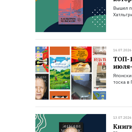
Вышел п
Хатльгри
16.07.2026
ТОП-
июля-
Японски
тоска в 
13.07.2026
Книги