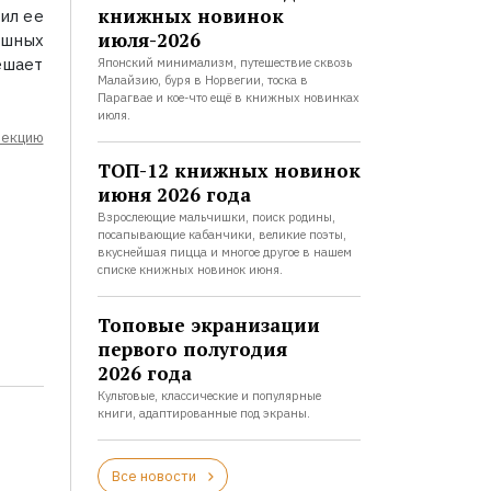
книжных новинок
ил ее
июля-2026
ушных
ешает
Японский минимализм, путешествие сквозь
Малайзию, буря в Норвегии, тоска в
Парагвае и кое-что ещё в книжных новинках
июля.
лекцию
ТОП-12 книжных новинок
июня 2026 года
Взрослеющие мальчишки, поиск родины,
посапывающие кабанчики, великие поэты,
вкуснейшая пицца и многое другое в нашем
списке книжных новинок июня.
Топовые экранизации
первого полугодия
2026 года
Культовые, классические и популярные
книги, адаптированные под экраны.
Все новости