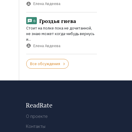
Елена Авдеева
Гроздья гнева
6
Стоит на полке пока не дочитанной,
не знаю может когда-нибудь вернусь
и...
Елена Авдеева
Все обсуждения
ReadRate
О проекте
Контакты