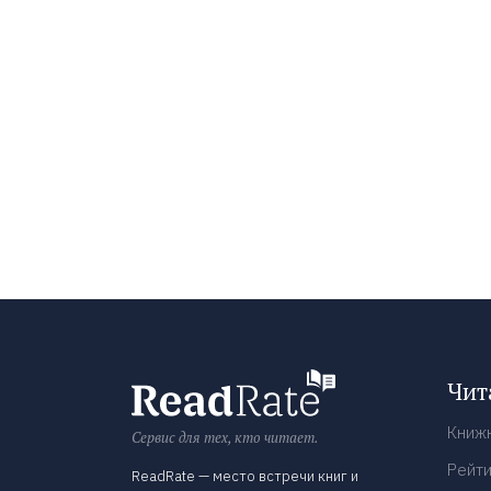
Чит
Книж
Сервис для тех, кто читает.
Рейти
ReadRate — место встречи книг и