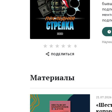
бывш
подп
мент
подп
Научна
0
ПОДЕЛИТЬСЯ
Материалы
21.07.2026
«Шест
котор