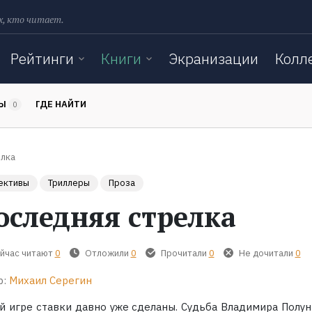
х, кто читает.
Рейтинги
Книги
Экранизации
Колл
ТЫ
ГДЕ НАЙТИ
0
елка
ективы
Триллеры
Проза
оследняя стрелка
йчас читают
0
Отложили
0
Прочитали
0
Не дочитали
0
р:
Михаил Серегин
ой игре ставки давно уже сделаны. Судьба Владимира Полун