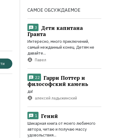
САМОЕ ОБСУЖДАЕМОЕ
Дети капитана
3
Гранта
Интересно, много приключений,
самый нежданный конец. Детям не
давайте...
Павел
ти
Гарри Поттер и
22
философский камень
да!
алексей ладыжинский
Гений
1
Шикарная книга от моего любимого
автора, читаю и получаю массу
удовольствия...