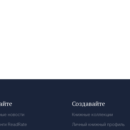
айте
Создавайте
ные новости
Книжные коллекции
нги ReadRate
Личный книжный профиль