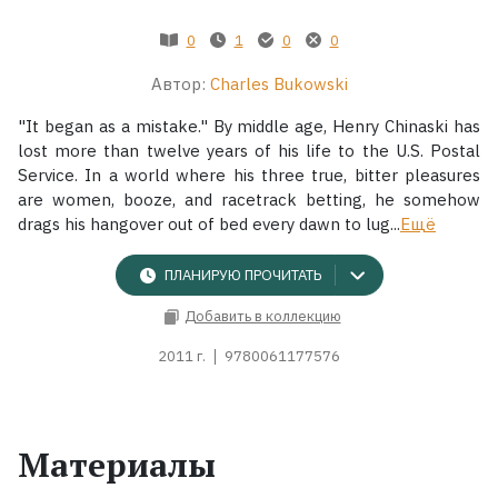
0
1
0
0
Жанры
Автор:
Charles Bukowski
Серии
"It began as a mistake." By middle age, Henry Chinaski has
lost more than twelve years of his life to the U.S. Postal
Экранизации
Service. In a world where his three true, bitter pleasures
are women, booze, and racetrack betting, he somehow
drags his hangover out of bed every dawn to lug...
Ещё
Коллекции
ПЛАНИРУЮ ПРОЧИТАТЬ
Добавить в коллекцию
2011 г.
9780061177576
Материалы