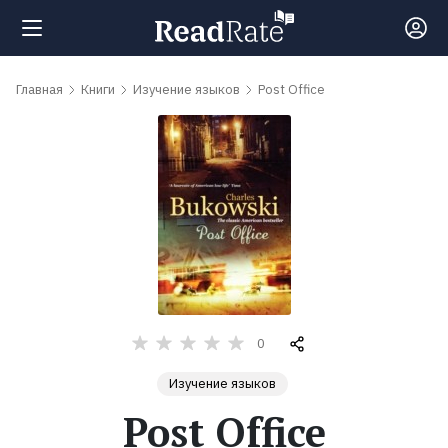
Поиск
Главная
Книги
Изучение языков
Post Office
Новости
Рейтинги
Книги
Самые
0
обсуждаемые
Изучение языков
книги
Post Office
Авторы