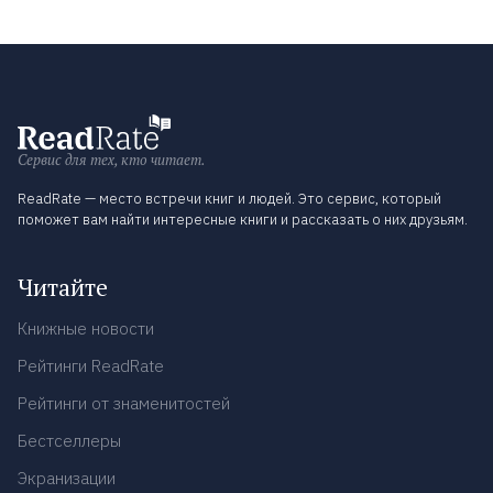
Сервис для тех, кто читает.
ReadRate — место встречи книг и людей. Это сервис, который
поможет вам найти интересные книги и рассказать о них друзьям.
Читайте
Книжные новости
Рейтинги ReadRate
Рейтинги от знаменитостей
Бестселлеры
Экранизации