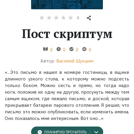
Жанры
0
Серии
Пост скриптум
Экранизации
0
0
0
0
Автор:
Василий Шукшин
Коллекции
«…Это письмо я нашел в номере гостиницы, в ящике
длинного узкого стола, к которому можно подсесть
только боком. Можно сесть и прямо, но тогда надо
ноги, положив их одну на другую, просунуть между тем
самым ящиком, где лежало письмо, и доской, которая
прикрывает батарею парового отопления. Я решил, что
письмо это можно опубликовать, если изменить имена.
Оно показалось мне интересным. Вот оно…»
ПЛАНИРУЮ ПРОЧИТАТЬ