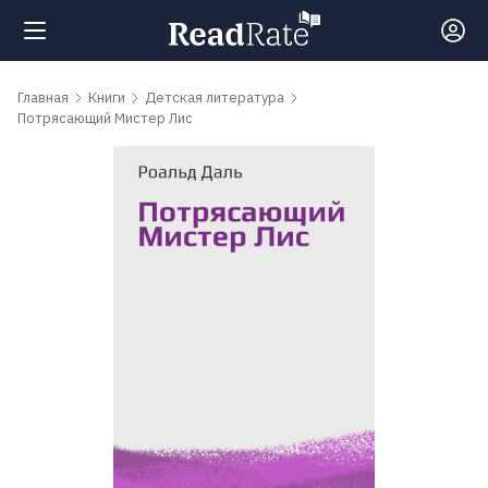
Поиск
Главная
Книги
Детская литература
Потрясающий Мистер Лис
Новости
Рейтинги
Книги
Самые
обсуждаемые
книги
Авторы