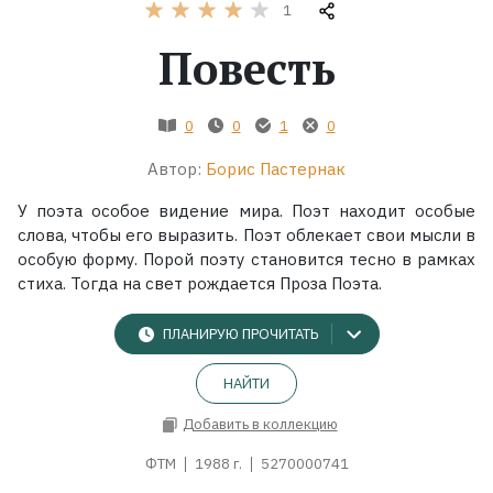
1
Жанры
Повесть
Серии
0
0
1
0
Экранизации
Автор:
Борис Пастернак
У поэта особое видение мира. Поэт находит особые
Коллекции
слова, чтобы его выразить. Поэт облекает свои мысли в
особую форму. Порой поэту становится тесно в рамках
стиха. Тогда на свет рождается Проза Поэта.
ПЛАНИРУЮ ПРОЧИТАТЬ
НАЙТИ
Добавить в коллекцию
ФТМ
1988 г.
5270000741