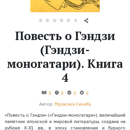
Жанры
0
Серии
Повесть о Гэндзи
Экранизации
(Гэндзи-
моногатари). Книга
Коллекции
4
0
0
0
0
Автор:
Мурасаки Сикибу
«Повесть о Гэндзи» («Гэндзи-моногатари»), величайший
памятник японской и мировой литературы, создана на
рубеже Х-Х1 вв., в эпоху становления и бурного