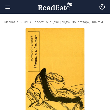
Поиск
Главная
Книги
Повесть о Гэндзи (Гэндзи-моногатари). Книга 4
Новости
Рейтинги
Книги
Самые
обсуждаемые
книги
Авторы