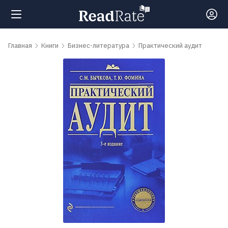
Поиск
Главная
Книги
Бизнес-литература
Практический аудит
Новости
Рейтинги
Книги
Самые
обсуждаемые
книги
Авторы