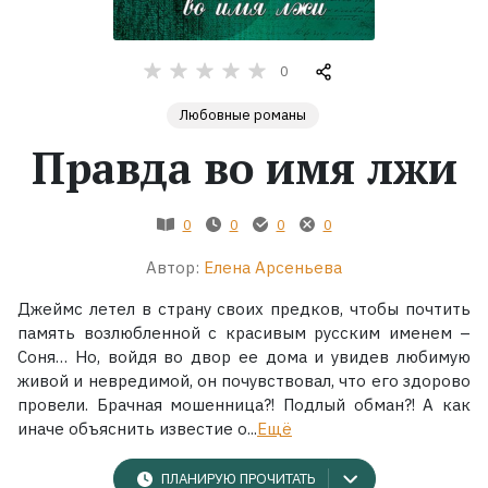
Жанры
0
Серии
Любовные романы
Правда во имя лжи
Экранизации
0
0
0
0
Коллекции
Автор:
Елена Арсеньева
Джеймс летел в страну своих предков, чтобы почтить
память возлюбленной с красивым русским именем –
Соня… Но, войдя во двор ее дома и увидев любимую
живой и невредимой, он почувствовал, что его здорово
провели. Брачная мошенница?! Подлый обман?! А как
иначе объяснить известие о...
Ещё
ПЛАНИРУЮ ПРОЧИТАТЬ