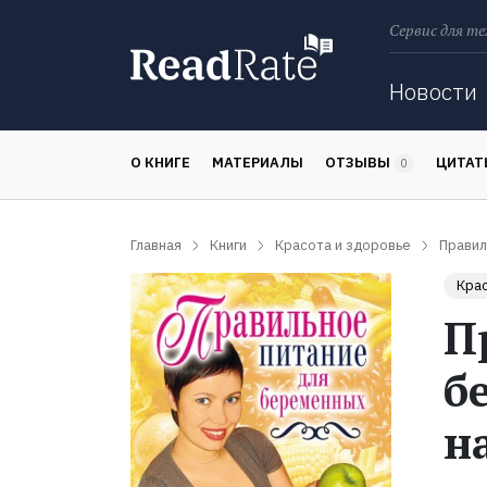
Сервис для те
Поиск
Новости
О КНИГЕ
МАТЕРИАЛЫ
ОТЗЫВЫ
ЦИТА
0
Главная
Книги
Красота и здоровье
Правил
Крас
П
б
н