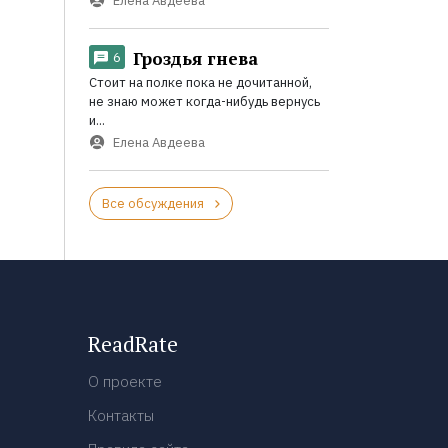
Елена Авдеева
Гроздья гнева
6
Стоит на полке пока не дочитанной,
не знаю может когда-нибудь вернусь
и...
Елена Авдеева
Все обсуждения
ReadRate
О проекте
Контакты