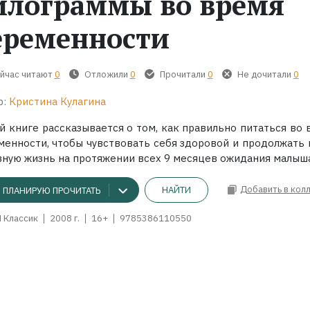
илограммы во время
еременности
йчас читают
0
Отложили
0
Прочитали
0
Не дочитали
0
р:
Кристина Кулагина
й книге рассказывается о том, как правильно питаться во 
менности, чтобы чувствовать себя здоровой и продолжать 
вную жизнь на протяжении всех 9 месяцев ожидания малыша
Добавить в кол
НАЙТИ
ПЛАНИРУЮ ПРОЧИТАТЬ
 Классик
2008 г.
16+
9785386110550