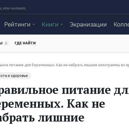
х, кто читает.
Рейтинги
Книги
Экранизации
Колл
ТЫ
ГДЕ НАЙТИ
0
ьное питание для беременных. Как не набрать лишние килограммы во 
ота и здоровье
равильное питание дл
еременных. Как не
абрать лишние