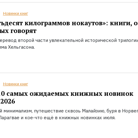
Новинки книг
ьдесят килограммов нокаутов»: книги, о
ых говорят
еревод второй части увлекательной исторической трилоги
ма Хельгасона.
Новинки книг
10 самых ожидаемых книжных новинок
2026
й минимализм, путешествие сквозь Малайзию, буря в Норвег
Парагвае и кое-что ещё в книжных новинках июля.