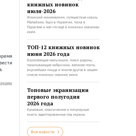
книжных новинок
июля-2026
Японский минимализм, путешествие сквозь
Малайзию, буря в Норвегии, тоска в
Парагвае и кое-что ещё в книжных новинках
июля.
ТОП-12 книжных новинок
июня 2026 года
время
Взрослеющие мальчишки, поиск родины,
вести
посапывающие кабанчики, великие поэты,
.
вкуснейшая пицца и многое другое в нашем
списке книжных новинок июня.
лекцию
Топовые экранизации
первого полугодия
2026 года
Культовые, классические и популярные
книги, адаптированные под экраны.
Все новости