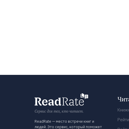
Чит
Книж
Сервис для тех, кто читает.
Рейти
ReadRate — место встречи книг и
людей. Это сервис, который поможет