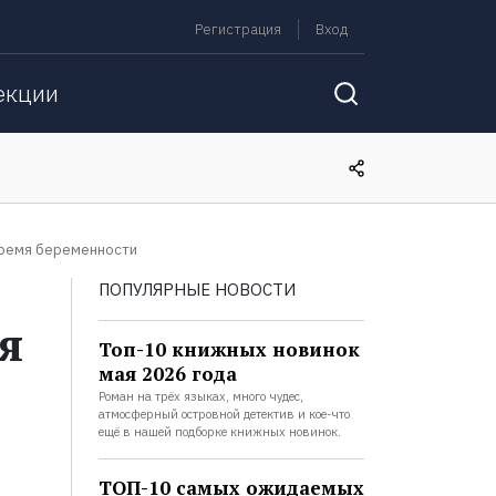
Регистрация
Вход
екции
время беременности
ПОПУЛЯРНЫЕ НОВОСТИ
я
Топ-10 книжных новинок
мая 2026 года
Роман на трёх языках, много чудес,
атмосферный островной детектив и кое-что
ещё в нашей подборке книжных новинок.
ТОП-10 самых ожидаемых