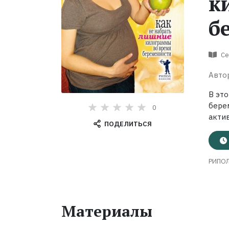
к
б
Се
Авто
В это
бере
0
акти
ПОДЕЛИТЬСЯ
РИПОЛ
Материалы