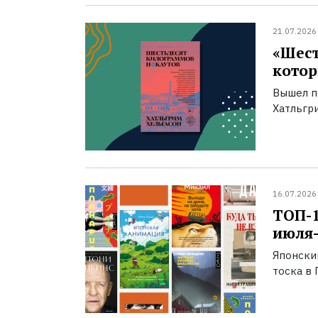
21.07.2026
«Шест
котор
Вышел п
Хатльгри
16.07.2026
ТОП-
июля-
Японски
тоска в 