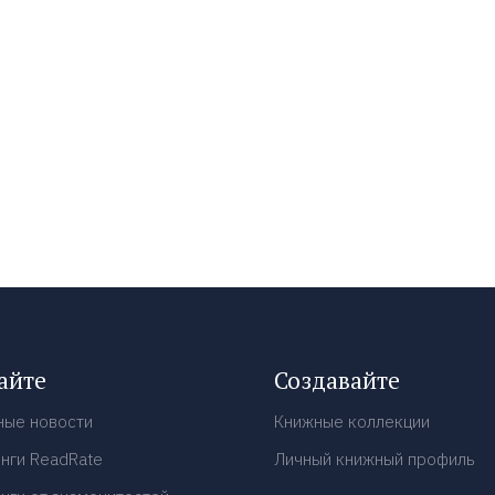
айте
Создавайте
ные новости
Книжные коллекции
нги ReadRate
Личный книжный профиль