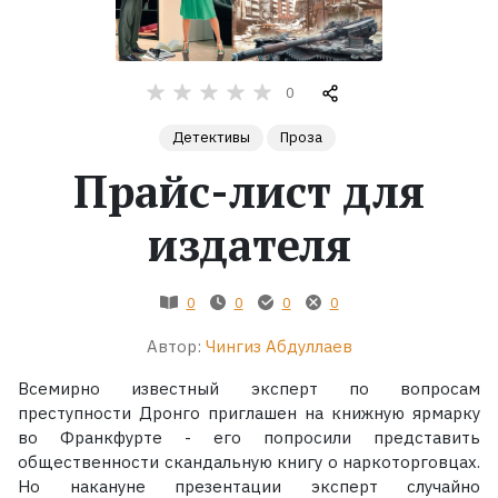
Жанры
0
Серии
Детективы
Проза
Экранизации
Прайс-лист для
издателя
Коллекции
0
0
0
0
Автор:
Чингиз Абдуллаев
Всемирно известный эксперт по вопросам
преступности Дронго приглашен на книжную ярмарку
во Франкфурте - его попросили представить
общественности скандальную книгу о наркоторговцах.
Но накануне презентации эксперт случайно