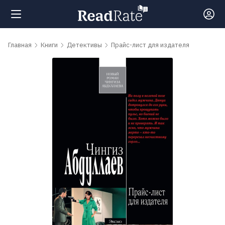
Поиск
Главная
Книги
Детективы
Прайс-лист для издателя
Новости
Рейтинги
Книги
Самые
обсуждаемые
книги
Авторы